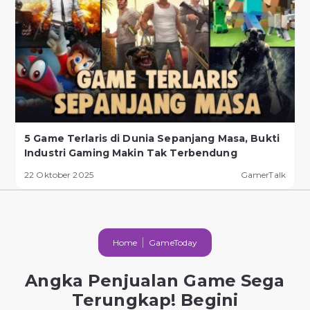
5 Game Terlaris di Dunia Sepanjang Masa, Bukti
Industri Gaming Makin Tak Terbendung
22 Oktober 2025
GamerTalk
Home
GameToday
Angka Penjualan Game Sega
Terungkap! Begini