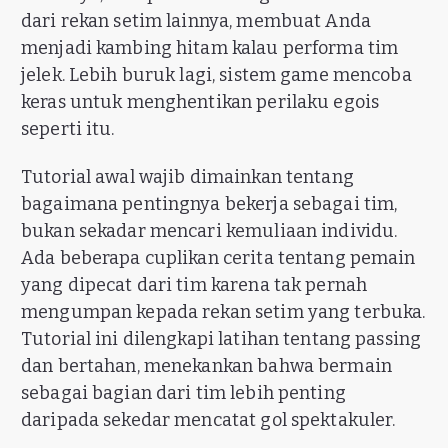
dari rekan setim lainnya, membuat Anda
menjadi kambing hitam kalau performa tim
jelek. Lebih buruk lagi, sistem game mencoba
keras untuk menghentikan perilaku egois
seperti itu.
Tutorial awal wajib dimainkan tentang
bagaimana pentingnya bekerja sebagai tim,
bukan sekadar mencari kemuliaan individu.
Ada beberapa cuplikan cerita tentang pemain
yang dipecat dari tim karena tak pernah
mengumpan kepada rekan setim yang terbuka.
Tutorial ini dilengkapi latihan tentang passing
dan bertahan, menekankan bahwa bermain
sebagai bagian dari tim lebih penting
daripada sekedar mencatat gol spektakuler.