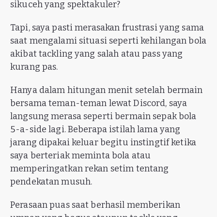
sikuceh yang spektakuler?
Tapi, saya pasti merasakan frustrasi yang sama
saat mengalami situasi seperti kehilangan bola
akibat tackling yang salah atau pass yang
kurang pas.
Hanya dalam hitungan menit setelah bermain
bersama teman-teman lewat Discord, saya
langsung merasa seperti bermain sepak bola
5-a-side lagi. Beberapa istilah lama yang
jarang dipakai keluar begitu instingtif ketika
saya berteriak meminta bola atau
memperingatkan rekan setim tentang
pendekatan musuh.
Perasaan puas saat berhasil memberikan