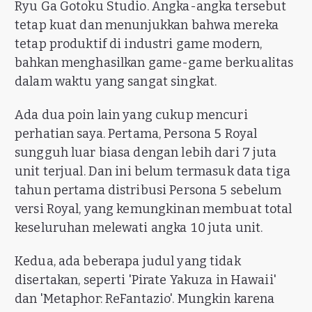
Ryu Ga Gotoku Studio. Angka-angka tersebut
tetap kuat dan menunjukkan bahwa mereka
tetap produktif di industri game modern,
bahkan menghasilkan game-game berkualitas
dalam waktu yang sangat singkat.
Ada dua poin lain yang cukup mencuri
perhatian saya. Pertama, Persona 5 Royal
sungguh luar biasa dengan lebih dari 7 juta
unit terjual. Dan ini belum termasuk data tiga
tahun pertama distribusi Persona 5 sebelum
versi Royal, yang kemungkinan membuat total
keseluruhan melewati angka 10 juta unit.
Kedua, ada beberapa judul yang tidak
disertakan, seperti 'Pirate Yakuza in Hawaii'
dan 'Metaphor: ReFantazio'. Mungkin karena