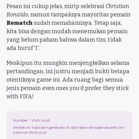
Pesan ini cukup jelas, mirip selebrasi
Christian
Ronaldo
, namun tampaknya mayoritas pemain
Rematch
sudah memahaminya. Tetap saja,
kita bisa dengan mudah menemukan pemain
yang belum paham bahwa dalam tim, tidak
ada huruf 'I'.
Meskipun itu mungkin menjengkelkan selama
pertandingan, ini justru menjadi bukti betapa
otentiknya game ini. Ada ruang bagi semua
jenis pemain even ones you’d prefer they stick
with FIFA!
Sumber :
VIVA.co.id
Artikel ini hasil dari generate AI dan telah dimoderasi oleh tim
internal VIVA.co.id