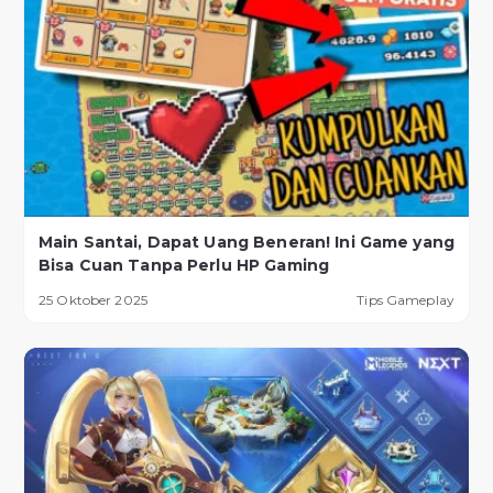
Main Santai, Dapat Uang Beneran! Ini Game yang
Bisa Cuan Tanpa Perlu HP Gaming
25 Oktober 2025
Tips Gameplay