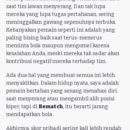
saat tim lawan menyerang. Dan tak lupa
mereka yang lupa tugas pertahanan, sering
meninggalkan gawang sepenuhnya terbuka.
Kebanyakan pemain seperti ini adalah yang
paling bising baik saat terus-menerus
meminta bola maupun mengomel karena
kesalahan Anda, meski mereka tak sadar akan
kontribusi negatif mereka terhadap tim.
Ada dua hal yang membuat semua ini lebih
menyakitkan. Dalam hidup nyata, saya adalah
pemain bertahan yang senang menahan diri
saat menyerang atau mengambil alih posisi
kiper, tapi di
Rematch
, itu berarti jarang
mendapatkan bola.
Akhirnya, skor pribadi sering kali lebih rendah