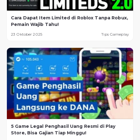
Cara Dapat Item Limited di Roblox Tanpa Robux,
Pemain Wajib Tahu!
23 Oktober 2025
Tips Gameplay
5 Game Legal Penghasil Uang Resmi di Play
Store, Bisa Gajian Tiap Minggu!