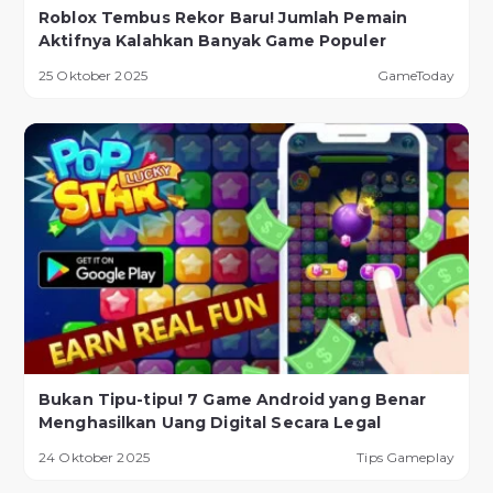
Roblox Tembus Rekor Baru! Jumlah Pemain
Aktifnya Kalahkan Banyak Game Populer
25 Oktober 2025
GameToday
Bukan Tipu-tipu! 7 Game Android yang Benar
Menghasilkan Uang Digital Secara Legal
24 Oktober 2025
Tips Gameplay