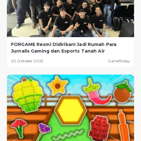
FORGAME Resmi Didirikan! Jadi Rumah Para
Jurnalis Gaming dan Esports Tanah Air
20 Oktober 2025
GameToday