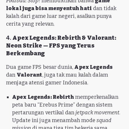
Pikabuu: Stop!
membuktikan bahwa
game
lokal juga bisa menyentuh hati
dan tidak
kalah dari game luar negeri, asalkan punya
cerita yang relevan.
4.
Apex Legends: Rebirth & Valorant:
Neon Strike — FPS yang Terus
Berkembang
Dua game FPS besar dunia,
Apex Legends
dan
Valorant
, juga tak mau kalah dalam
menjaga atensi gamer Indonesia.
Apex Legends: Rebirth
memperkenalkan
peta baru “Erebus Prime” dengan sistem
pertarungan vertikal dan
jetpack movement
.
Update ini juga menambah mode
squad
mission
di mana tiga tim bekerja sama