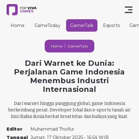
GAMES
Home
GameToday
GamerTalk
Esports
Gam
Home
GamerTalk
Dari Warnet ke Dunia:
Perjalanan Game Indonesia
Menembus Industri
Internasional
Dari warnet hingga panggung global, game Indonesia
berkembang pesat. Developer lokal dan e-sports tanah air
kini diakui dunia berkat kreativitas dan budaya yang kuat.
Editor
Muhammad Thoifur
Tanggal
Jumat, 17 Oktober 2025 - 16:54 WIB