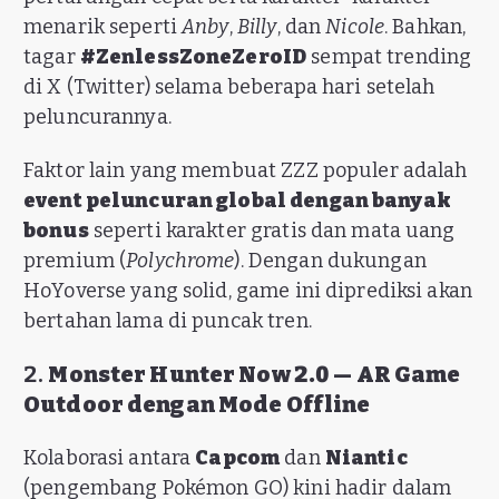
menarik seperti
Anby
,
Billy
, dan
Nicole
. Bahkan,
tagar
#ZenlessZoneZeroID
sempat trending
di X (Twitter) selama beberapa hari setelah
peluncurannya.
Faktor lain yang membuat ZZZ populer adalah
event peluncuran global dengan banyak
bonus
seperti karakter gratis dan mata uang
premium (
Polychrome
). Dengan dukungan
HoYoverse yang solid, game ini diprediksi akan
bertahan lama di puncak tren.
2.
Monster Hunter Now 2.0 — AR Game
Outdoor dengan Mode Offline
Kolaborasi antara
Capcom
dan
Niantic
(pengembang Pokémon GO) kini hadir dalam