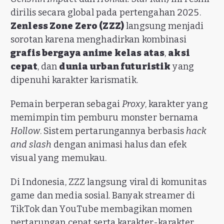
dirilis secara global pada pertengahan 2025.
Zenless Zone Zero (ZZZ)
langsung menjadi
sorotan karena menghadirkan kombinasi
grafis bergaya anime kelas atas
,
aksi
cepat
, dan
dunia urban futuristik
yang
dipenuhi karakter karismatik.
Pemain berperan sebagai
Proxy
, karakter yang
memimpin tim pemburu monster bernama
Hollow
. Sistem pertarungannya berbasis
hack
and slash
dengan animasi halus dan efek
visual yang memukau.
Di Indonesia, ZZZ langsung viral di komunitas
game dan media sosial. Banyak streamer di
TikTok dan YouTube membagikan momen
pertarungan cepat serta karakter-karakter