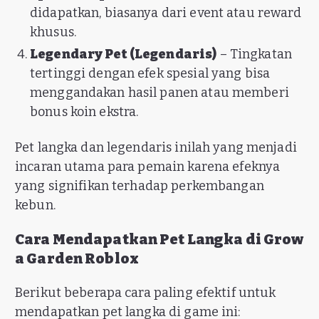
didapatkan, biasanya dari event atau reward
khusus.
Legendary Pet (Legendaris)
– Tingkatan
tertinggi dengan efek spesial yang bisa
menggandakan hasil panen atau memberi
bonus koin ekstra.
Pet langka dan legendaris inilah yang menjadi
incaran utama para pemain karena efeknya
yang signifikan terhadap perkembangan
kebun.
Cara Mendapatkan Pet Langka di Grow
a Garden Roblox
Berikut beberapa cara paling efektif untuk
mendapatkan pet langka di game ini: