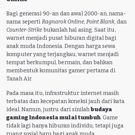
Bagi generasi 90-an dan awal 2000-an, nama-
nama seperti
Ragnarok Online
,
Point Blank
, dan
Counter-Strike
bukanlah hal asing. Saat itu,
warnet menjadi pusat hiburan digital bagi
anak muda Indonesia. Dengan harga sewa
komputer yang terjangkau, warnet menjadi
tempat berkumpul, bermain, dan bahkan
membentuk komunitas gamer pertama di
Tanah Air.
Pada masa itu, infrastruktur internet masih
terbatas dan kecepatan koneksi jauh dari kata
ideal. Namun, justru dari sinilah
budaya
gaming Indonesia mulai tumbuh
. Game
tidak lagi hanya hiburan individu, tetapi juga
ruang sosial baru bagi anak muda.