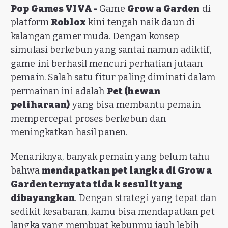
Pop Games VIVA -
Game
Grow a Garden
di
platform
Roblox
kini tengah naik daun di
kalangan gamer muda. Dengan konsep
simulasi berkebun yang santai namun adiktif,
game ini berhasil mencuri perhatian jutaan
pemain. Salah satu fitur paling diminati dalam
permainan ini adalah
Pet (hewan
peliharaan)
yang bisa membantu pemain
mempercepat proses berkebun dan
meningkatkan hasil panen.
Menariknya, banyak pemain yang belum tahu
bahwa
mendapatkan pet langka di Grow a
Garden ternyata tidak sesulit yang
dibayangkan
. Dengan strategi yang tepat dan
sedikit kesabaran, kamu bisa mendapatkan pet
langka yang membuat kebunmu jauh lebih