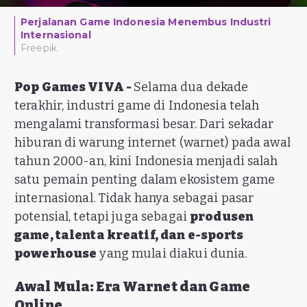
Perjalanan Game Indonesia Menembus Industri
Internasional
Freepik
Pop Games VIVA -
Selama dua dekade
terakhir, industri game di Indonesia telah
mengalami transformasi besar. Dari sekadar
hiburan di warung internet (warnet) pada awal
tahun 2000-an, kini Indonesia menjadi salah
satu pemain penting dalam ekosistem game
internasional. Tidak hanya sebagai pasar
potensial, tetapi juga sebagai
produsen
game, talenta kreatif, dan e-sports
powerhouse
yang mulai diakui dunia.
Awal Mula: Era Warnet dan Game
Online