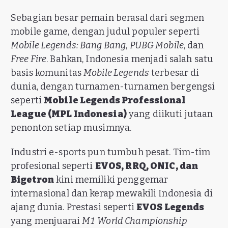
Sebagian besar pemain berasal dari segmen
mobile game, dengan judul populer seperti
Mobile Legends: Bang Bang
,
PUBG Mobile
, dan
Free Fire
. Bahkan, Indonesia menjadi salah satu
basis komunitas
Mobile Legends
terbesar di
dunia, dengan turnamen-turnamen bergengsi
seperti
Mobile Legends Professional
League (MPL Indonesia)
yang diikuti jutaan
penonton setiap musimnya.
Industri e-sports pun tumbuh pesat. Tim-tim
profesional seperti
EVOS, RRQ, ONIC, dan
Bigetron
kini memiliki penggemar
internasional dan kerap mewakili Indonesia di
ajang dunia. Prestasi seperti
EVOS Legends
yang menjuarai
M1 World Championship