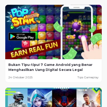
Bukan Tipu-tipu! 7 Game Android yang Benar
Menghasilkan Uang Digital Secara Legal
24 Oktober 2025
Tips Gameplay