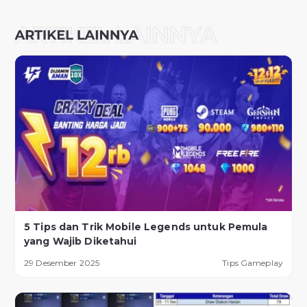
5 Tips dan Trik Mobile Legends untuk Pemula
yang Wajib Diketahui
29 Desember 2025
Tips Gameplay