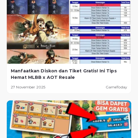
Manfaatkan Diskon dan Tiket Gratis! Ini Tips
Hemat MLBB x AOT Resale
27 November 2025
GameToday