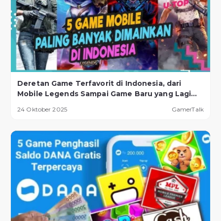
Deretan Game Terfavorit di Indonesia, dari
Mobile Legends Sampai Game Baru yang Lagi
Naik Daun!
24 Oktober 2025
GamerTalk