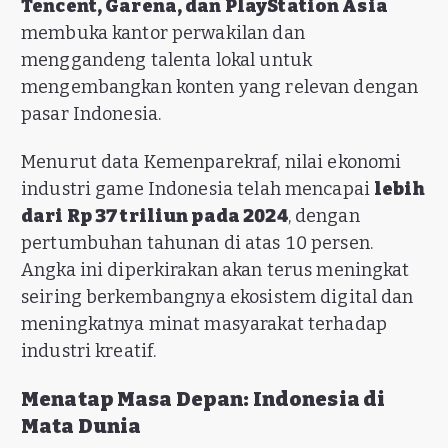
Tencent, Garena, dan PlayStation Asia
membuka kantor perwakilan dan
menggandeng talenta lokal untuk
mengembangkan konten yang relevan dengan
pasar Indonesia.
Menurut data Kemenparekraf, nilai ekonomi
industri game Indonesia telah mencapai
lebih
dari Rp 37 triliun pada 2024
, dengan
pertumbuhan tahunan di atas 10 persen.
Angka ini diperkirakan akan terus meningkat
seiring berkembangnya ekosistem digital dan
meningkatnya minat masyarakat terhadap
industri kreatif.
Menatap Masa Depan: Indonesia di
Mata Dunia