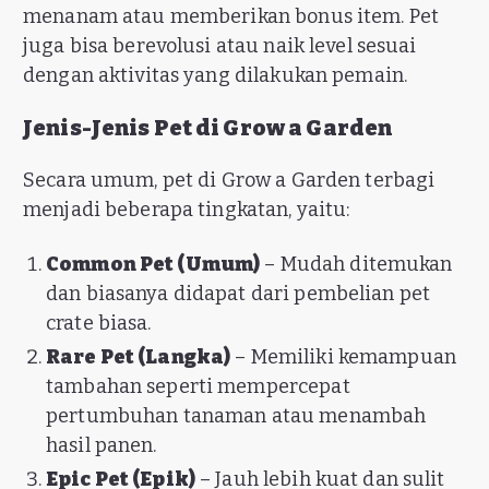
menanam atau memberikan bonus item. Pet
juga bisa berevolusi atau naik level sesuai
dengan aktivitas yang dilakukan pemain.
Jenis-Jenis Pet di Grow a Garden
Secara umum, pet di Grow a Garden terbagi
menjadi beberapa tingkatan, yaitu:
Common Pet (Umum)
– Mudah ditemukan
dan biasanya didapat dari pembelian pet
crate biasa.
Rare Pet (Langka)
– Memiliki kemampuan
tambahan seperti mempercepat
pertumbuhan tanaman atau menambah
hasil panen.
Epic Pet (Epik)
– Jauh lebih kuat dan sulit