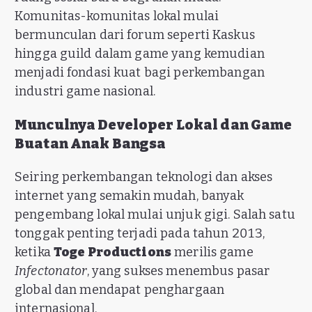
Komunitas-komunitas lokal mulai
bermunculan dari forum seperti Kaskus
hingga guild dalam game yang kemudian
menjadi fondasi kuat bagi perkembangan
industri game nasional.
Munculnya Developer Lokal dan Game
Buatan Anak Bangsa
Seiring perkembangan teknologi dan akses
internet yang semakin mudah, banyak
pengembang lokal mulai unjuk gigi. Salah satu
tonggak penting terjadi pada tahun 2013,
ketika
Toge Productions
merilis game
Infectonator
, yang sukses menembus pasar
global dan mendapat penghargaan
internasional.