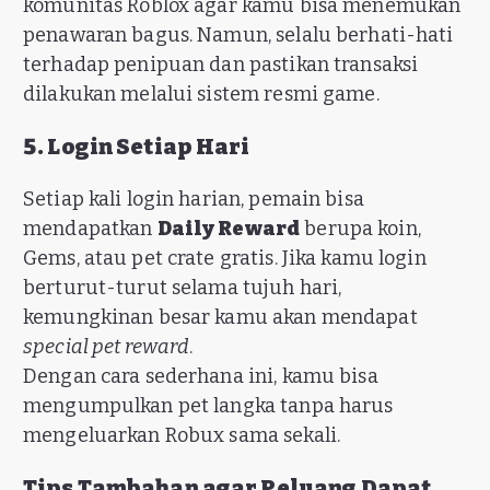
komunitas Roblox agar kamu bisa menemukan
penawaran bagus. Namun, selalu berhati-hati
terhadap penipuan dan pastikan transaksi
dilakukan melalui sistem resmi game.
5. Login Setiap Hari
Setiap kali login harian, pemain bisa
mendapatkan
Daily Reward
berupa koin,
Gems, atau pet crate gratis. Jika kamu login
berturut-turut selama tujuh hari,
kemungkinan besar kamu akan mendapat
special pet reward
.
Dengan cara sederhana ini, kamu bisa
mengumpulkan pet langka tanpa harus
mengeluarkan Robux sama sekali.
Tips Tambahan agar Peluang Dapat