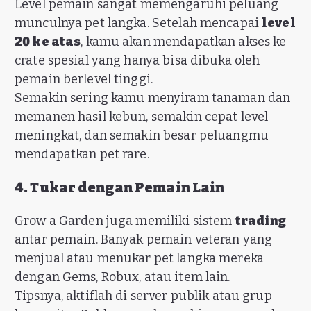
Level pemain sangat memengaruhi peluang
munculnya pet langka. Setelah mencapai
level
20 ke atas
, kamu akan mendapatkan akses ke
crate spesial yang hanya bisa dibuka oleh
pemain berlevel tinggi.
Semakin sering kamu menyiram tanaman dan
memanen hasil kebun, semakin cepat level
meningkat, dan semakin besar peluangmu
mendapatkan pet rare.
4. Tukar dengan Pemain Lain
Grow a Garden juga memiliki sistem
trading
antar pemain. Banyak pemain veteran yang
menjual atau menukar pet langka mereka
dengan Gems, Robux, atau item lain.
Tipsnya, aktiflah di server publik atau grup