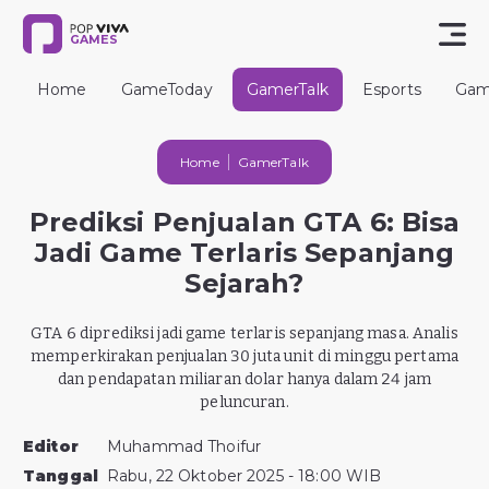
GAMES
Home
GameToday
GamerTalk
Esports
Gam
Home
GamerTalk
Prediksi Penjualan GTA 6: Bisa
Jadi Game Terlaris Sepanjang
Sejarah?
GTA 6 diprediksi jadi game terlaris sepanjang masa. Analis
memperkirakan penjualan 30 juta unit di minggu pertama
dan pendapatan miliaran dolar hanya dalam 24 jam
peluncuran.
Editor
Muhammad Thoifur
Tanggal
Rabu, 22 Oktober 2025 - 18:00 WIB