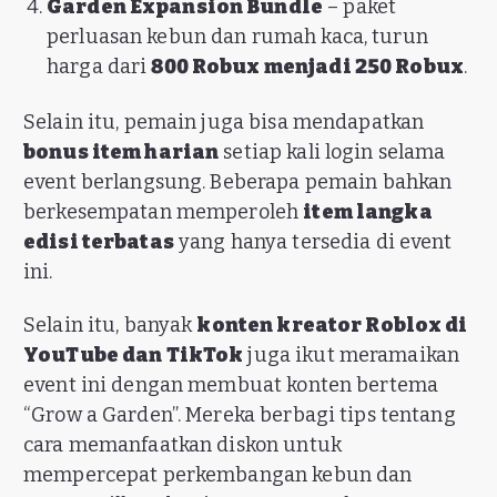
Garden Expansion Bundle
– paket
perluasan kebun dan rumah kaca, turun
harga dari
800 Robux menjadi 250 Robux
.
Selain itu, pemain juga bisa mendapatkan
bonus item harian
setiap kali login selama
event berlangsung. Beberapa pemain bahkan
berkesempatan memperoleh
item langka
edisi terbatas
yang hanya tersedia di event
ini.
Selain itu, banyak
konten kreator Roblox di
YouTube dan TikTok
juga ikut meramaikan
event ini dengan membuat konten bertema
“Grow a Garden”. Mereka berbagi tips tentang
cara memanfaatkan diskon untuk
mempercepat perkembangan kebun dan