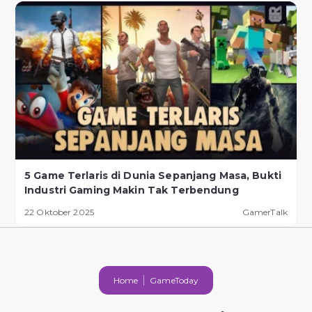
5 Game Terlaris di Dunia Sepanjang Masa, Bukti
Industri Gaming Makin Tak Terbendung
22 Oktober 2025
GamerTalk
Home
GameToday