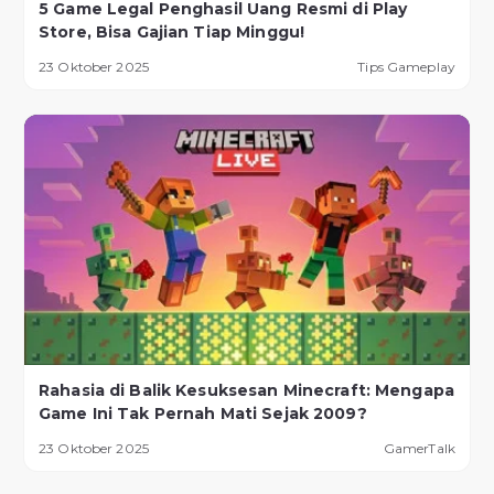
5 Game Legal Penghasil Uang Resmi di Play
Store, Bisa Gajian Tiap Minggu!
23 Oktober 2025
Tips Gameplay
Rahasia di Balik Kesuksesan Minecraft: Mengapa
Game Ini Tak Pernah Mati Sejak 2009?
23 Oktober 2025
GamerTalk