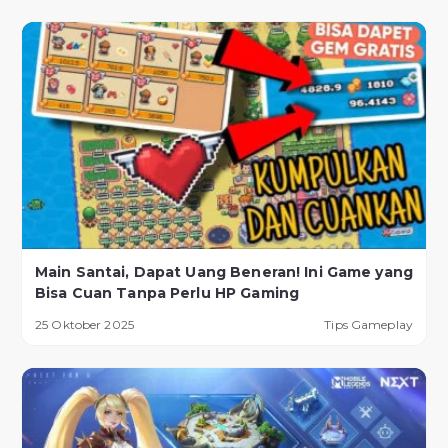
Main Santai, Dapat Uang Beneran! Ini Game yang
Bisa Cuan Tanpa Perlu HP Gaming
25 Oktober 2025
Tips Gameplay