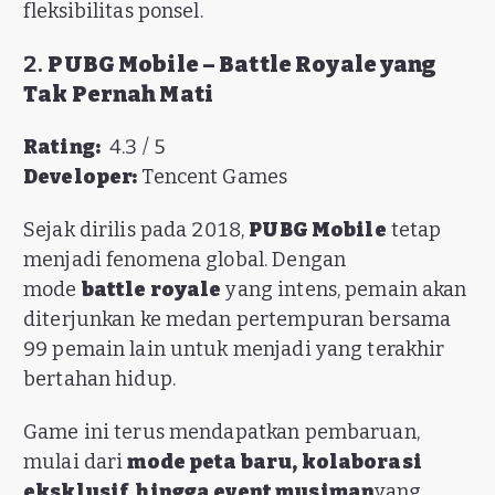
fleksibilitas ponsel.
2.
PUBG Mobile – Battle Royale yang
Tak Pernah Mati
Rating:
4.3 / 5
Developer:
Tencent Games
Sejak dirilis pada 2018,
PUBG Mobile
tetap
menjadi fenomena global. Dengan
mode
battle royale
yang intens, pemain akan
diterjunkan ke medan pertempuran bersama
99 pemain lain untuk menjadi yang terakhir
bertahan hidup.
Game ini terus mendapatkan pembaruan,
mulai dari
mode peta baru, kolaborasi
eksklusif, hingga event musiman
yang