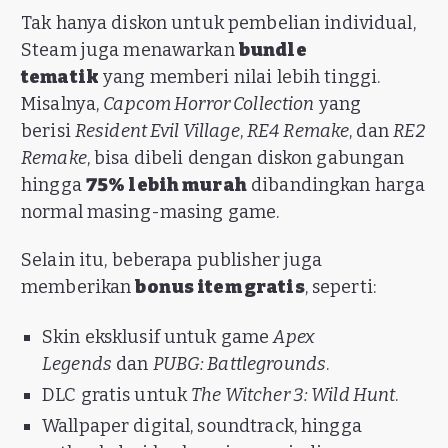
Tak hanya diskon untuk pembelian individual,
Steam juga menawarkan
bundle
tematik
yang memberi nilai lebih tinggi.
Misalnya,
Capcom Horror Collection
yang
berisi
Resident Evil Village
,
RE4 Remake
, dan
RE2
Remake
, bisa dibeli dengan diskon gabungan
hingga
75% lebih murah
dibandingkan harga
normal masing-masing game.
Selain itu, beberapa publisher juga
memberikan
bonus item gratis
, seperti:
Skin eksklusif untuk game
Apex
Legends
dan
PUBG: Battlegrounds
.
DLC gratis untuk
The Witcher 3: Wild Hunt
.
Wallpaper digital, soundtrack, hingga