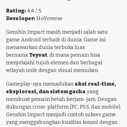
Rating:
4.4 / 5
Developer:
HoYoverse
Genshin Impact masih menjadi salah satu
game Android terbaik di dunia. Game ini
menawarkan dunia terbuka luas
bernama
Teyvat
, di mana pemain bisa
menjelajahi tujuh elemen dan berbagai
wilayah unik dengan visual memukau.
Gameplay-nya memadukan
aksi real-time,
eksplorasi, dan sistem gacha
yang
membuat pemain betah berjam-jam. Dengan
dukungan cross-platform (PC, PS5, dan mobile),
Genshin Impact menjadi contoh sukses game
yang menggabungkan kualitas konsol dengan