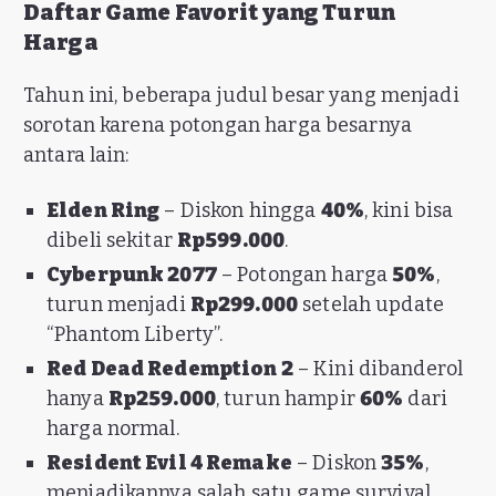
Daftar Game Favorit yang Turun
Harga
Tahun ini, beberapa judul besar yang menjadi
sorotan karena potongan harga besarnya
antara lain:
Elden Ring
– Diskon hingga
40%
, kini bisa
dibeli sekitar
Rp599.000
.
Cyberpunk 2077
– Potongan harga
50%
,
turun menjadi
Rp299.000
setelah update
“Phantom Liberty”.
Red Dead Redemption 2
– Kini dibanderol
hanya
Rp259.000
, turun hampir
60%
dari
harga normal.
Resident Evil 4 Remake
– Diskon
35%
,
menjadikannya salah satu game survival