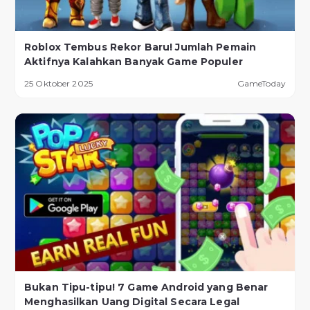
Roblox Tembus Rekor Baru! Jumlah Pemain
Aktifnya Kalahkan Banyak Game Populer
25 Oktober 2025
GameToday
Bukan Tipu-tipu! 7 Game Android yang Benar
Menghasilkan Uang Digital Secara Legal