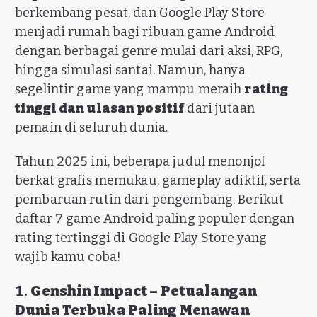
berkembang pesat, dan Google Play Store
menjadi rumah bagi ribuan game Android
dengan berbagai genre mulai dari aksi, RPG,
hingga simulasi santai. Namun, hanya
segelintir game yang mampu meraih
rating
tinggi dan ulasan positif
dari jutaan
pemain di seluruh dunia.
Tahun 2025 ini, beberapa judul menonjol
berkat grafis memukau, gameplay adiktif, serta
pembaruan rutin dari pengembang. Berikut
daftar 7 game Android paling populer dengan
rating tertinggi di Google Play Store yang
wajib kamu coba!
1.
Genshin Impact – Petualangan
Dunia Terbuka Paling Menawan