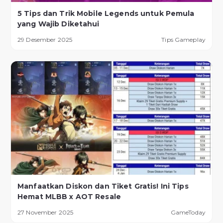
5 Tips dan Trik Mobile Legends untuk Pemula
yang Wajib Diketahui
29 Desember 2025
Tips Gameplay
Manfaatkan Diskon dan Tiket Gratis! Ini Tips
Hemat MLBB x AOT Resale
27 November 2025
GameToday