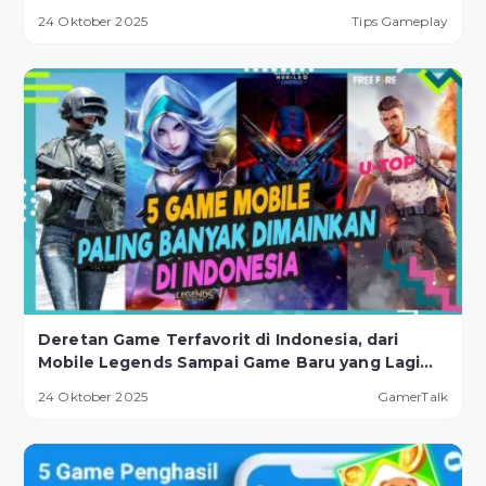
24 Oktober 2025
Tips Gameplay
Deretan Game Terfavorit di Indonesia, dari
Mobile Legends Sampai Game Baru yang Lagi
Naik Daun!
24 Oktober 2025
GamerTalk