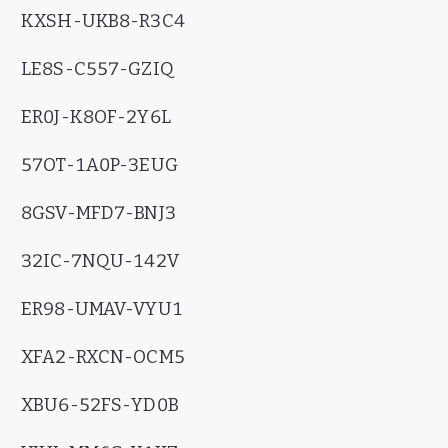
KXSH-UKB8-R3C4
LE8S-C557-GZIQ
ER0J-K8OF-2Y6L
57OT-1A0P-3EUG
8GSV-MFD7-BNJ3
32IC-7NQU-142V
ER98-UMAV-VYU1
XFA2-RXCN-OCM5
XBU6-52FS-YD0B