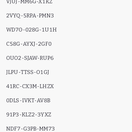
VJUJ-MM6G-X1KZ
2VYQ-5RPA-PMN3
WD7O-028G-1U1H
C58G-AYXJ-2GF0
OUO2-SJAW-RUP6
JLPU-TTSS-O1GJ
41RC-CX3M-LHZX
0DLS-IVKT-AV8B
91P3-KLZ2-3YXZ
NDF7-G3PB-MM73