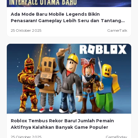
Ada Mode Baru Mobile Legends Bikin
Penasaran! Gameplay Lebih Seru dan Tantangan
Lebih Ekstrem
25 Oktober 2025
GamerTalk
Roblox Tembus Rekor Baru! Jumlah Pemain
Aktifnya Kalahkan Banyak Game Populer
25 Oktober 2025
GameToday