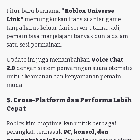
Fitur baru bernama
“Roblox Universe
Link”
memungkinkan transisi antar game
tanpa harus keluar dari server utama. Jadi,
pemain bisa menjelajahi banyak dunia dalam
satu sesi permainan.
Update ini juga menambahkan
Voice Chat
2.0
dengan sistem penyaringan suara otomatis
untuk keamanan dan kenyamanan pemain
muda.
5. Cross-Platform dan Performa Lebih
Cepat
Roblox kini dioptimalkan untuk berbagai
perangkat, termasuk
PC, konsol, dan