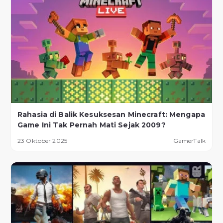
Rahasia di Balik Kesuksesan Minecraft: Mengapa
Game Ini Tak Pernah Mati Sejak 2009?
23 Oktober 2025
GamerTalk