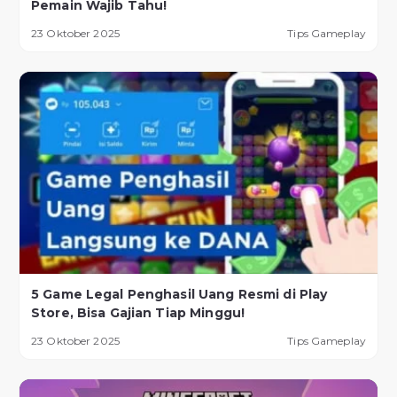
Pemain Wajib Tahu!
23 Oktober 2025
Tips Gameplay
5 Game Legal Penghasil Uang Resmi di Play
Store, Bisa Gajian Tiap Minggu!
23 Oktober 2025
Tips Gameplay