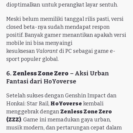
dioptimalkan untuk perangkat layar sentuh.
Meski belum memiliki tanggal rilis pasti, versi
closed beta-nya sudah mendapat respon
positif. Banyak gamer menantikan apakah versi
mobile ini bisa menyaingi
kesuksesan
Valorant
di PC sebagai game e-
sport populer global.
6.
Zenless Zone Zero
– Aksi Urban
Fantasi dari HoYoverse
Setelah sukses dengan Genshin Impact dan
Honkai: Star Rail,
HoYoverse
kembali
menggebrak dengan
Zenless Zone Zero
(ZZZ)
. Game ini memadukan gaya urban,
musik modern, dan pertarungan cepat dalam