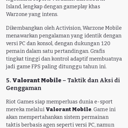
Island, lengkap dengan gameplay khas
Warzone yang intens.
Dikembangkan oleh Activision, Warzone Mobile
menawarkan pengalaman yang identik dengan
versi PC dan konsol, dengan dukungan 120
pemain dalam satu pertandingan. Grafis
tingkat tinggi dan kontrol adaptif membuatnya
jadi game FPS paling ditunggu tahun ini.
5.
Valorant Mobile
– Taktik dan Aksi di
Genggaman
Riot Games siap memperluas dunia e-sport
mereka melalui
Valorant Mobile
. Game ini
akan mempertahankan sistem permainan
taktis berbasis agen seperti versi PC, namun