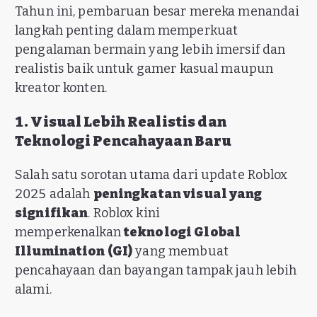
Tahun ini, pembaruan besar mereka menandai
langkah penting dalam memperkuat
pengalaman bermain yang lebih imersif dan
realistis baik untuk gamer kasual maupun
kreator konten.
1. Visual Lebih Realistis dan
Teknologi Pencahayaan Baru
Salah satu sorotan utama dari update Roblox
2025 adalah
peningkatan visual yang
signifikan
. Roblox kini
memperkenalkan
teknologi Global
Illumination (GI)
yang membuat
pencahayaan dan bayangan tampak jauh lebih
alami.