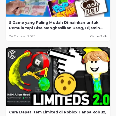
5 Game yang Paling Mudah Dimainkan untuk
Pemula tapi Bisa Menghasilkan Uang, Dijamin
Berhasil!
24 Oktober 2025
GamerTalk
Cara Dapat Item Limited di Roblox Tanpa Robux,