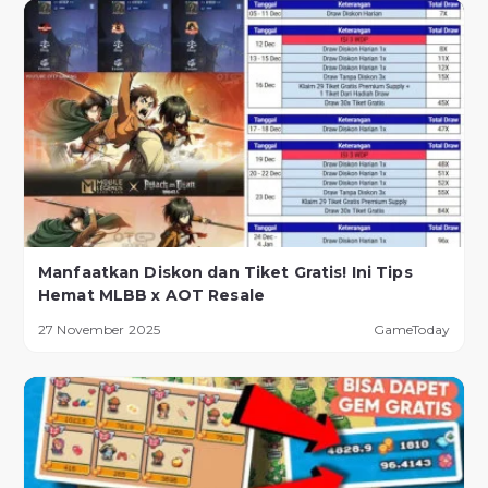
Manfaatkan Diskon dan Tiket Gratis! Ini Tips
Hemat MLBB x AOT Resale
27 November 2025
GameToday