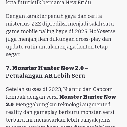
kota futuristik bernama New Eridu.
Dengan karakter penuh gaya dan cerita
misterius, ZZZ diprediksi menjadi salah satu
game mobile paling hype di 2025. HoYoverse
juga menjanjikan dukungan cross-play dan
update rutin untuk menjaga konten tetap
segar.
7.
Monster Hunter Now 2.0
–
Petualangan AR Lebih Seru
Setelah sukses di 2023, Niantic dan Capcom
kembali dengan versi
Monster Hunter Now
2.0
. Menggabungkan teknologi augmented
reality dan gameplay berburu monster, versi
terbaru ini menawarkan lebih banyak jenis