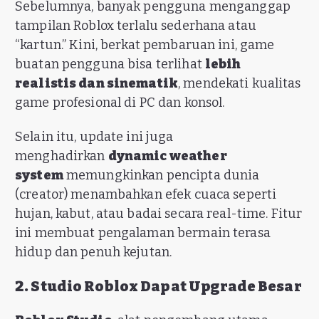
Sebelumnya, banyak pengguna menganggap
tampilan Roblox terlalu sederhana atau
“kartun.” Kini, berkat pembaruan ini, game
buatan pengguna bisa terlihat
lebih
realistis dan sinematik
, mendekati kualitas
game profesional di PC dan konsol.
Selain itu, update ini juga
menghadirkan
dynamic weather
system
memungkinkan pencipta dunia
(creator) menambahkan efek cuaca seperti
hujan, kabut, atau badai secara real-time. Fitur
ini membuat pengalaman bermain terasa
hidup dan penuh kejutan.
2. Studio Roblox Dapat Upgrade Besar