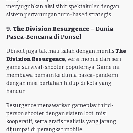
menyuguhkan aksi sihir spektakuler dengan
sistem pertarungan turn-based strategis.
9.
The Division Resurgence
– Dunia
Pasca-Bencana di Ponsel
Ubisoft juga tak mau kalah dengan merilis
The
Division Resurgence
, versi mobile dari seri
game survival-shooter populernya. Game ini
membawa pemain ke dunia pasca-pandemi
dengan misi bertahan hidup di kota yang
hancur.
Resurgence menawarkan gameplay third-
person shooter dengan sistem loot, misi
kooperatif, serta grafis realistis yang jarang
dijumpai di perangkat mobile.