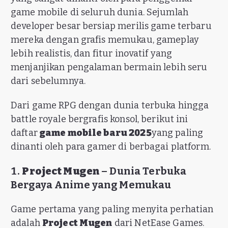
game mobile di seluruh dunia. Sejumlah
developer besar bersiap merilis game terbaru
mereka dengan grafis memukau, gameplay
lebih realistis, dan fitur inovatif yang
menjanjikan pengalaman bermain lebih seru
dari sebelumnya.
Dari game RPG dengan dunia terbuka hingga
battle royale bergrafis konsol, berikut ini
daftar
game mobile baru 2025
yang paling
dinanti oleh para gamer di berbagai platform.
1.
Project Mugen
– Dunia Terbuka
Bergaya Anime yang Memukau
Game pertama yang paling menyita perhatian
adalah
Project Mugen
dari NetEase Games.