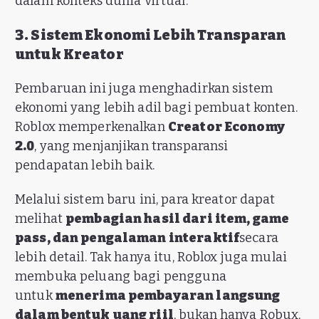
dalam konteks dunia virtual.
3. Sistem Ekonomi Lebih Transparan
untuk Kreator
Pembaruan ini juga menghadirkan sistem
ekonomi yang lebih adil bagi pembuat konten.
Roblox memperkenalkan
Creator Economy
2.0
, yang menjanjikan transparansi
pendapatan lebih baik.
Melalui sistem baru ini, para kreator dapat
melihat
pembagian hasil dari item, game
pass, dan pengalaman interaktif
secara
lebih detail. Tak hanya itu, Roblox juga mulai
membuka peluang bagi pengguna
untuk
menerima pembayaran langsung
dalam bentuk uang riil
, bukan hanya Robux,