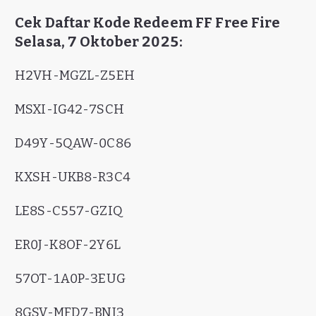
Cek Daftar Kode Redeem FF Free Fire
Selasa, 7 Oktober 2025:
H2VH-MGZL-Z5EH
MSXI-IG42-7SCH
D49Y-5QAW-0C86
KXSH-UKB8-R3C4
LE8S-C557-GZIQ
ER0J-K8OF-2Y6L
57OT-1A0P-3EUG
8GSV-MFD7-BNJ3