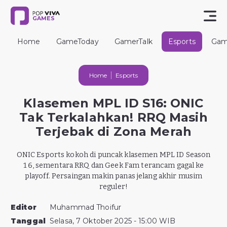
GAMES
Home
GameToday
GamerTalk
Esports
Gam
Home
Esports
Klasemen MPL ID S16: ONIC
Tak Terkalahkan! RRQ Masih
Terjebak di Zona Merah
ONIC Esports kokoh di puncak klasemen MPL ID Season
16, sementara RRQ dan Geek Fam terancam gagal ke
playoff. Persaingan makin panas jelang akhir musim
reguler!
Editor
Muhammad Thoifur
Tanggal
Selasa, 7 Oktober 2025 - 15:00 WIB