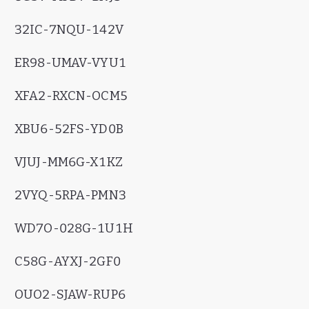
32IC-7NQU-142V
ER98-UMAV-VYU1
XFA2-RXCN-OCM5
XBU6-52FS-YD0B
VJUJ-MM6G-X1KZ
2VYQ-5RPA-PMN3
WD7O-028G-1U1H
C58G-AYXJ-2GF0
OUO2-SJAW-RUP6