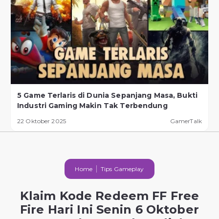
5 Game Terlaris di Dunia Sepanjang Masa, Bukti
Industri Gaming Makin Tak Terbendung
22 Oktober 2025
GamerTalk
Home
Tips Gameplay
Klaim Kode Redeem FF Free
Fire Hari Ini Senin 6 Oktober