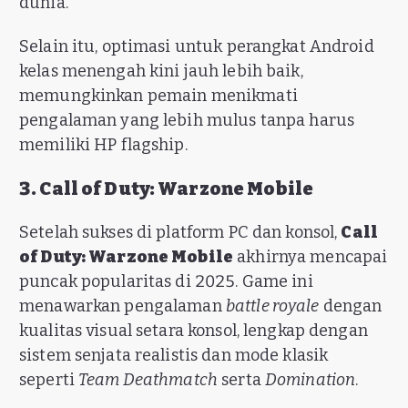
dunia.
Selain itu, optimasi untuk perangkat Android
kelas menengah kini jauh lebih baik,
memungkinkan pemain menikmati
pengalaman yang lebih mulus tanpa harus
memiliki HP flagship.
3. Call of Duty: Warzone Mobile
Setelah sukses di platform PC dan konsol,
Call
of Duty: Warzone Mobile
akhirnya mencapai
puncak popularitas di 2025. Game ini
menawarkan pengalaman
battle royale
dengan
kualitas visual setara konsol, lengkap dengan
sistem senjata realistis dan mode klasik
seperti
Team Deathmatch
serta
Domination
.