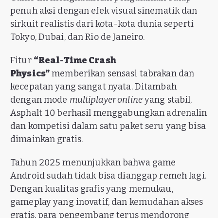
penuh aksi dengan efek visual sinematik dan
sirkuit realistis dari kota-kota dunia seperti
Tokyo, Dubai, dan Rio de Janeiro.
Fitur
“Real-Time Crash
Physics”
memberikan sensasi tabrakan dan
kecepatan yang sangat nyata. Ditambah
dengan mode
multiplayer online
yang stabil,
Asphalt 10 berhasil menggabungkan adrenalin
dan kompetisi dalam satu paket seru yang bisa
dimainkan gratis.
Tahun 2025 menunjukkan bahwa game
Android sudah tidak bisa dianggap remeh lagi.
Dengan kualitas grafis yang memukau,
gameplay yang inovatif, dan kemudahan akses
gratis, para pengembang terus mendorong