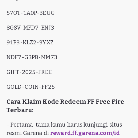
57OT-1A0P-3EUG
8GSV-MFD7-BNJ3
91P3-KLZ2-3YXZ
NDF7-G3PB-MM73
GIFT-2025-FREE
GOLD-COIN-FF25
Cara Klaim Kode Redeem FF Free Fire
Terbaru:
- Pertama-tama kamu harus kunjungi situs
resmi Garena di
reward.ff.garena.com/id