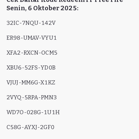
Senin, 6 Oktober 2025:
32IC-7NQU-142V
ER98-UMAV-VYU1
XFA2-RXCN-OCM5
XBU6-52FS-YD0B
VJUJ-MM6G-X1KZ
2VYQ-5RPA-PMN3
WD7O-028G-1U1H
C58G-AYXJ-2GF0