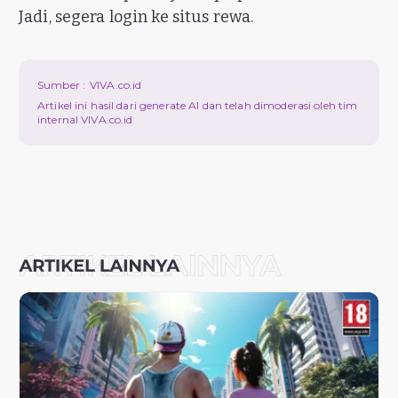
Jadi, segera login ke situs rewa.
Sumber :
VIVA.co.id
Artikel ini hasil dari generate AI dan telah dimoderasi oleh tim
internal VIVA.co.id