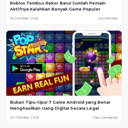
Roblox Tembus Rekor Baru! Jumlah Pemain
Aktifnya Kalahkan Banyak Game Populer
25 Oktober 2025
GameToday
Bukan Tipu-tipu! 7 Game Android yang Benar
Menghasilkan Uang Digital Secara Legal
24 Oktober 2025
Tips Gameplay