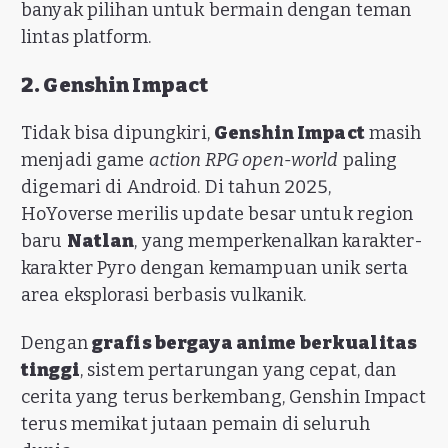
banyak pilihan untuk bermain dengan teman
lintas platform.
2. Genshin Impact
Tidak bisa dipungkiri,
Genshin Impact
masih
menjadi game
action RPG open-world
paling
digemari di Android. Di tahun 2025,
HoYoverse merilis update besar untuk region
baru
Natlan
, yang memperkenalkan karakter-
karakter Pyro dengan kemampuan unik serta
area eksplorasi berbasis vulkanik.
Dengan
grafis bergaya anime berkualitas
tinggi
, sistem pertarungan yang cepat, dan
cerita yang terus berkembang, Genshin Impact
terus memikat jutaan pemain di seluruh