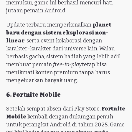
memukau, game ini berhasil mencuri hati
jutaan pemain Android.
Update terbaru memperkenalkan
planet
baru dengan sistem eksplorasi non-
linear
, serta event kolaborasi dengan
karakter-karakter dari universe lain. Walau
berbasis gacha, sistem hadiah yang lebih adil
membuat pemain
free-to-play
tetap bisa
menikmati konten premium tanpa harus
mengeluarkan banyak uang.
6. Fortnite Mobile
Setelah sempat absen dari Play Store,
Fortnite
Mobile
kembali dengan dukungan penuh
untuk perangkat Android di tahun 2025. Game