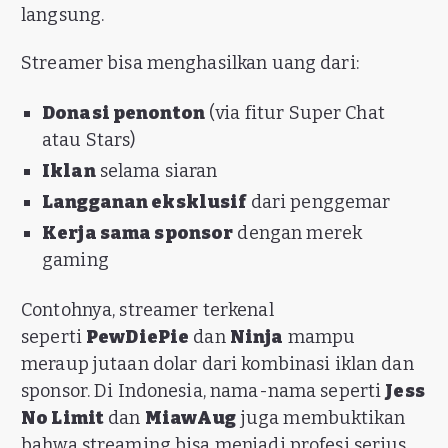
langsung.
Streamer bisa menghasilkan uang dari:
Donasi penonton
(via fitur Super Chat
atau Stars)
Iklan
selama siaran
Langganan eksklusif
dari penggemar
Kerja sama sponsor
dengan merek
gaming
Contohnya, streamer terkenal
seperti
PewDiePie
dan
Ninja
mampu
meraup jutaan dolar dari kombinasi iklan dan
sponsor. Di Indonesia, nama-nama seperti
Jess
No Limit
dan
MiawAug
juga membuktikan
bahwa streaming bisa menjadi profesi serius