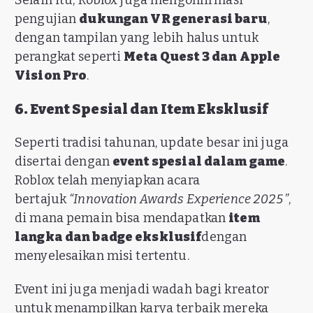
Selain itu, Roblox juga mengonfirmasi
pengujian
dukungan VR generasi baru
,
dengan tampilan yang lebih halus untuk
perangkat seperti
Meta Quest 3 dan Apple
Vision Pro
.
6. Event Spesial dan Item Eksklusif
Seperti tradisi tahunan, update besar ini juga
disertai dengan
event spesial dalam game
.
Roblox telah menyiapkan acara
bertajuk
“Innovation Awards Experience 2025”
,
di mana pemain bisa mendapatkan
item
langka dan badge eksklusif
dengan
menyelesaikan misi tertentu.
Event ini juga menjadi wadah bagi kreator
untuk menampilkan karya terbaik mereka