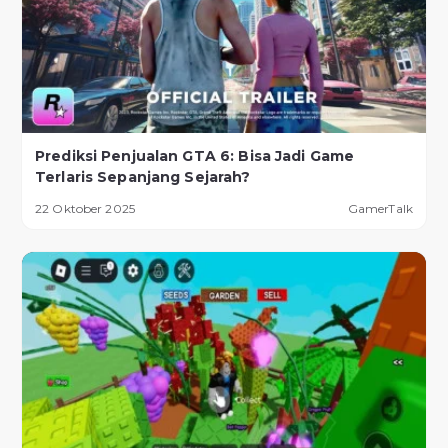
Prediksi Penjualan GTA 6: Bisa Jadi Game
Terlaris Sepanjang Sejarah?
22 Oktober 2025
GamerTalk