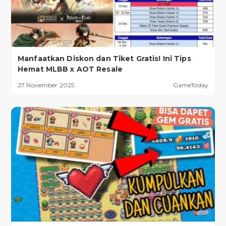
Manfaatkan Diskon dan Tiket Gratis! Ini Tips
Hemat MLBB x AOT Resale
27 November 2025
GameToday