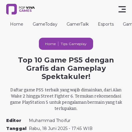
GAMES
Home
GameToday
GamerTalk
Esports
Gam
Home
Tips Gameplay
Top 10 Game PS5 dengan
Grafis dan Gameplay
Spektakuler!
Daftar game PS5 terbaik yang wajib dimainkan, dari Alan
Wake 2 hingga Street Fighter 6. Temukan rekomendasi
game PlayStation 5 untuk pengalaman bermain yang tak
terlupakan.
Editor
Muhammad Thoifur
Tanggal
Rabu, 18 Juni 2025 - 17:45 WIB