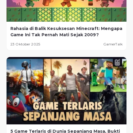
Rahasia di Balik Kesuksesan Minecraft: Mengapa
Game Ini Tak Pernah Mati Sejak 2009?
23 Oktober 2025
GamerTalk
5 Game Terlaris di Dunia Sepanjang Masa, Bukti