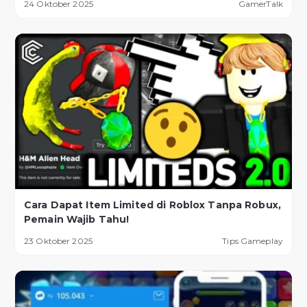
24 Oktober 2025
GamerTalk
Cara Dapat Item Limited di Roblox Tanpa Robux,
Pemain Wajib Tahu!
23 Oktober 2025
Tips Gameplay