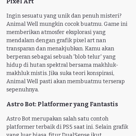
Pixel Art
Ingin sesuatu yang unik dan penuh misteri?
Animal Well mungkin cocok buatmu. Game ini
memberikan atmosfer eksplorasi yang
mendalam dengan grafik pixel art nan
transparan dan menakjubkan. Kamu akan
berperan sebagai sebuah 'blob telur' yang
hidup di hutan spektral bersama makhluk-
makhluk mistis. Jika suka teori konspirasi,
Animal Well pasti akan membuatmu terserap
sepenuhnya.
Astro Bot: Platformer yang Fantastis
Astro Bot merupakan salah satu contoh
platformer terbaik di PS5 saat ini. Selain grafik
yang luar biasa, fitur DualSense ikut