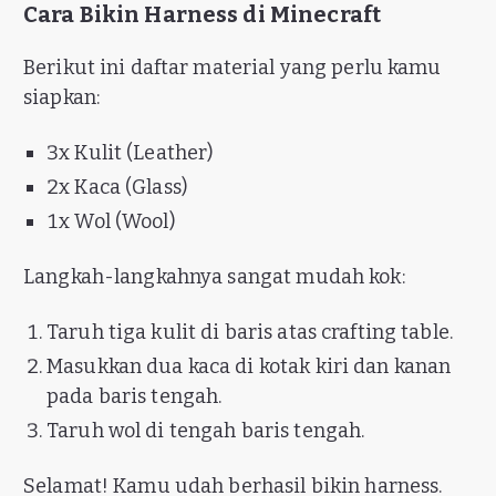
Cara Bikin Harness di Minecraft
Berikut ini daftar material yang perlu kamu
siapkan:
3x Kulit (Leather)
2x Kaca (Glass)
1x Wol (Wool)
Langkah-langkahnya sangat mudah kok:
Taruh tiga kulit di baris atas crafting table.
Masukkan dua kaca di kotak kiri dan kanan
pada baris tengah.
Taruh wol di tengah baris tengah.
Selamat! Kamu udah berhasil bikin harness.