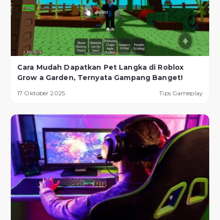
Cara Mudah Dapatkan Pet Langka di Roblox
Grow a Garden, Ternyata Gampang Banget!
17 Oktober 2025
Tips Gameplay