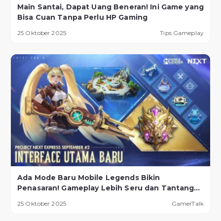
Main Santai, Dapat Uang Beneran! Ini Game yang
Bisa Cuan Tanpa Perlu HP Gaming
25 Oktober 2025
Tips Gameplay
Ada Mode Baru Mobile Legends Bikin
Penasaran! Gameplay Lebih Seru dan Tantangan
Lebih Ekstrem
25 Oktober 2025
GamerTalk