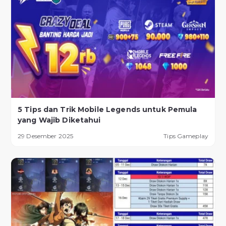
5 Tips dan Trik Mobile Legends untuk Pemula
yang Wajib Diketahui
29 Desember 2025
Tips Gameplay