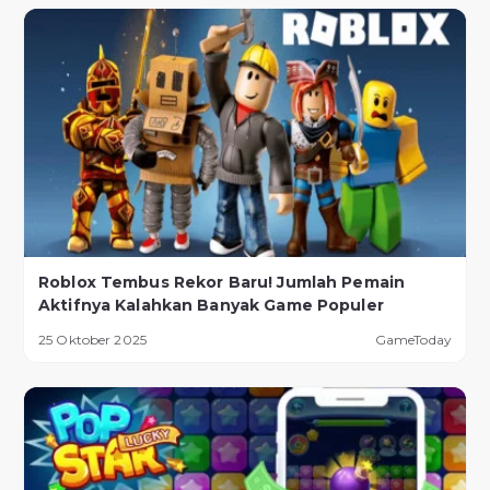
Roblox Tembus Rekor Baru! Jumlah Pemain
Aktifnya Kalahkan Banyak Game Populer
25 Oktober 2025
GameToday