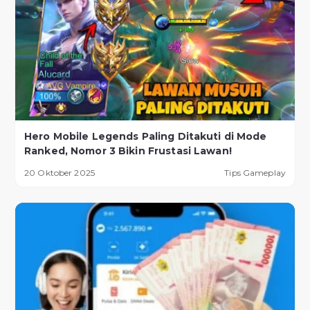
Hero Mobile Legends Paling Ditakuti di Mode
Ranked, Nomor 3 Bikin Frustasi Lawan!
20 Oktober 2025
Tips Gameplay