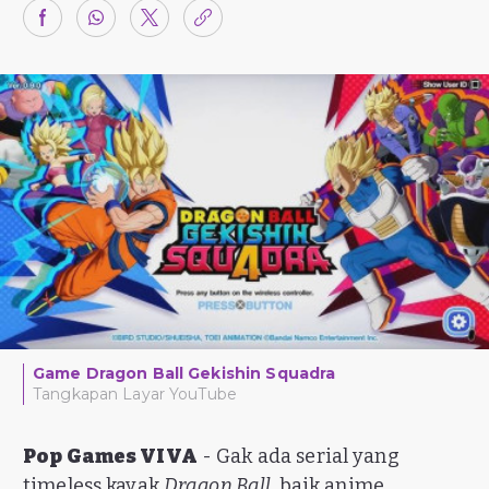
Game Dragon Ball Gekishin Squadra
Tangkapan Layar YouTube
Pop Games VIVA
- Gak ada serial yang
timeless kayak
Dragon Ball
, baik anime