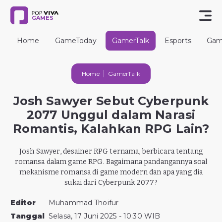
GAMES
Home
GameToday
GamerTalk
Esports
Gam
Home
GamerTalk
Josh Sawyer Sebut Cyberpunk
2077 Unggul dalam Narasi
Romantis, Kalahkan RPG Lain?
Josh Sawyer, desainer RPG ternama, berbicara tentang
romansa dalam game RPG. Bagaimana pandangannya soal
mekanisme romansa di game modern dan apa yang dia
sukai dari Cyberpunk 2077?
Editor
Muhammad Thoifur
Tanggal
Selasa, 17 Juni 2025 - 10:30 WIB