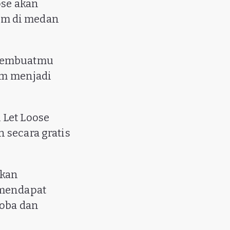
ose akan
im di medan
 membuatmu
tim menjadi
 Let Loose
 secara gratis
tkan
 mendapat
coba dan