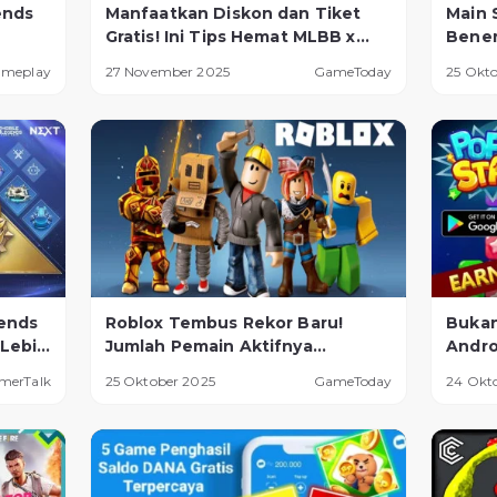
ends
Manfaatkan Diskon dan Tiket
Main 
Gratis! Ini Tips Hemat MLBB x
Bener
AOT Resale
Cuan 
ameplay
27 November 2025
GameToday
25 Okt
ends
Roblox Tembus Rekor Baru!
Bukan
 Lebih
Jumlah Pemain Aktifnya
Andro
Kalahkan Banyak Game Populer
Mengh
merTalk
25 Oktober 2025
GameToday
24 Okt
Secar