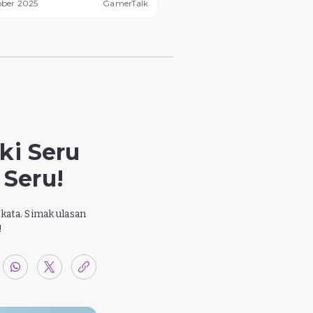
ober 2025
GamerTalk
ki Seru
 Seru!
kata. Simak ulasan
!