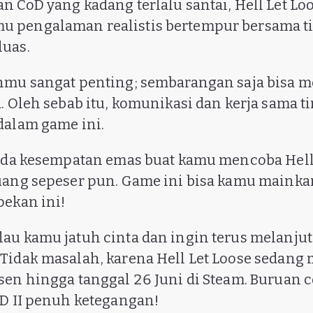
n CoD yang kadang terlalu santai, Hell Let Lo
 pengalaman realistis bertempur bersama t
luas.
anmu sangat penting; sembarangan saja bisa
a. Oleh sebab itu, komunikasi dan kerja sama 
dalam game ini.
 ada kesempatan emas buat kamu mencoba Hell
uang sepeser pun. Game ini bisa kamu mainkan
pekan ini!
au kamu jatuh cinta dan ingin terus melanju
Tidak masalah, karena Hell Let Loose sedang
sen hingga tanggal 26 Juni di Steam. Buruan 
PD II penuh ketegangan!