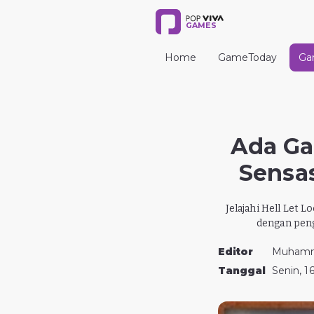
GAMES
Home
GameToday
Ga
Ada Ga
Sensas
Jelajahi Hell Let
dengan peng
Editor
Muhamm
Tanggal
Senin, 1