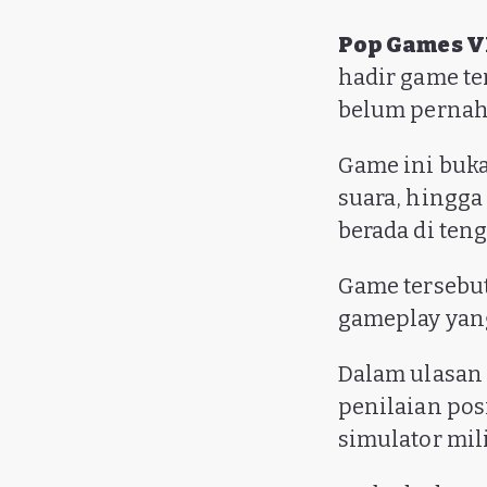
Pop Games 
hadir game t
belum pernah
Game ini buka
suara, hingg
berada di ten
Game tersebut
gameplay yan
Dalam ulasan
penilaian pos
simulator mil