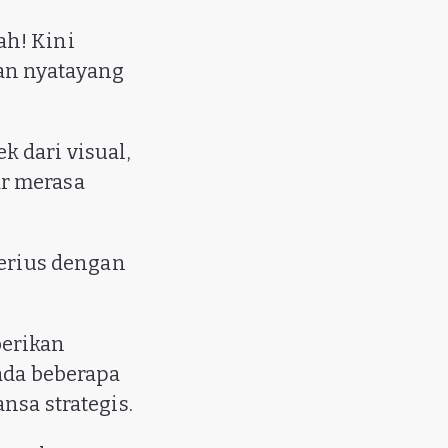
ah! Kini
an nyatayang
 dari visual,
r merasa
serius dengan
berikan
ada beberapa
nsa strategis.