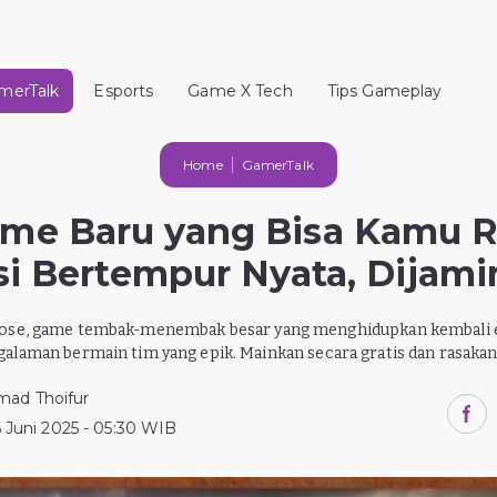
merTalk
Esports
Game X Tech
Tips Gameplay
Home
GamerTalk
me Baru yang Bisa Kamu 
i Bertempur Nyata, Dijami
 Loose, game tembak-menembak besar yang menghidupkan kembali e
alaman bermain tim yang epik. Mainkan secara gratis dan rasakan
ad Thoifur
6 Juni 2025 - 05:30 WIB