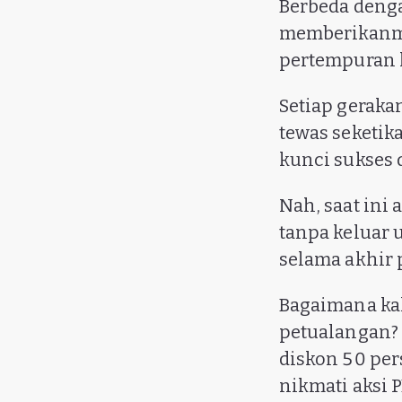
Berbeda denga
memberikanmu
pertempuran 
Setiap gerak
tewas seketik
kunci sukses 
Nah, saat ini
tanpa keluar 
selama akhir 
Bagaimana kal
petualangan? 
diskon 50 per
nikmati aksi 