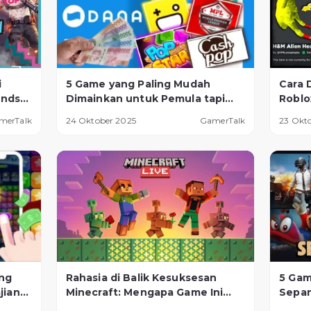
i
5 Game yang Paling Mudah
Cara 
ends
Dimainkan untuk Pemula tapi
Roblo
gi
Bisa Menghasilkan Uang, Dijamin
Wajib
merTalk
24 Oktober 2025
GamerTalk
23 Okt
Berhasil!
ng
Rahasia di Balik Kesuksesan
5 Gam
jian
Minecraft: Mengapa Game Ini
Sepan
Tak Pernah Mati Sejak 2009?
Gamin