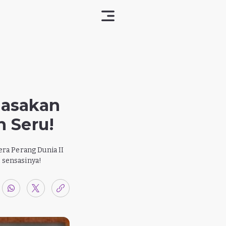
Rasakan
n Seru!
ra Perang Dunia II
 sensasinya!