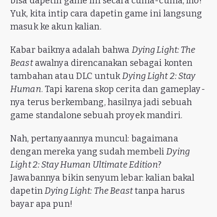
bisa dapetin game ini secara cuma-cuma, lho!
Yuk, kita intip cara dapetin game ini langsung
masuk ke akun kalian.
Kabar baiknya adalah bahwa
Dying Light: The
Beast
awalnya direncanakan sebagai konten
tambahan atau DLC untuk
Dying Light 2: Stay
Human
. Tapi karena skop cerita dan gameplay-
nya terus berkembang, hasilnya jadi sebuah
game standalone sebuah proyek mandiri.
Nah, pertanyaannya muncul: bagaimana
dengan mereka yang sudah membeli
Dying
Light 2: Stay Human Ultimate Edition
?
Jawabannya bikin senyum lebar: kalian bakal
dapetin
Dying Light: The Beast
tanpa harus
bayar apa pun!