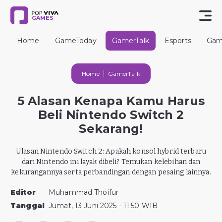
GAMES
Home
GameToday
GamerTalk
Esports
Gam
Home
GamerTalk
5 Alasan Kenapa Kamu Harus
Beli Nintendo Switch 2
Sekarang!
Ulasan Nintendo Switch 2: Apakah konsol hybrid terbaru
dari Nintendo ini layak dibeli? Temukan kelebihan dan
kekurangannya serta perbandingan dengan pesaing lainnya.
Editor
Muhammad Thoifur
Tanggal
Jumat, 13 Juni 2025 - 11:50 WIB