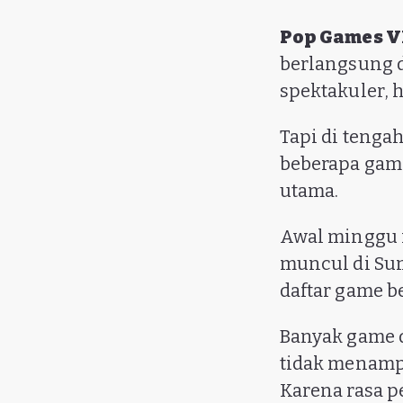
Pop Games 
berlangsung d
spektakuler, 
Tapi di tengah
beberapa game
utama.
Awal minggu 
muncul di Sum
daftar game 
Banyak game d
tidak menampa
Karena rasa p