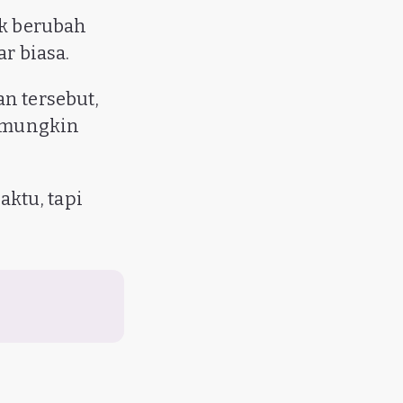
rk berubah
r biasa.
n tersebut,
n mungkin
ktu, tapi
!