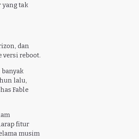
 yang tak
rizon, dan
versi reboot.
h banyak
hun lalu,
has Fable
alam
arap fitur
 selama musim