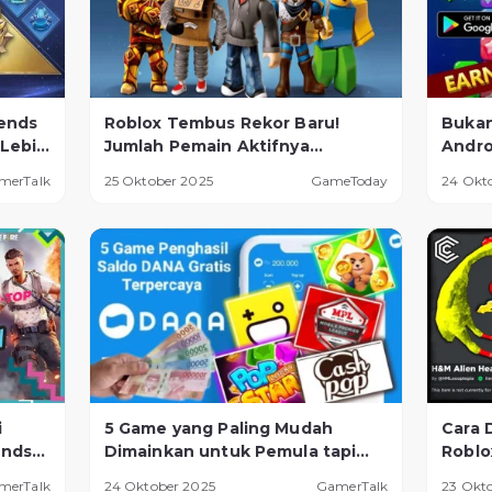
ends
Roblox Tembus Rekor Baru!
Bukan
 Lebih
Jumlah Pemain Aktifnya
Andro
Kalahkan Banyak Game Populer
Mengh
merTalk
25 Oktober 2025
GameToday
24 Okt
Secar
i
5 Game yang Paling Mudah
Cara 
ends
Dimainkan untuk Pemula tapi
Roblo
gi
Bisa Menghasilkan Uang, Dijamin
Wajib
merTalk
24 Oktober 2025
GamerTalk
23 Okt