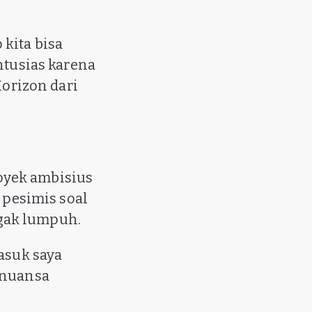
kita bisa
ntusias karena
Horizon dari
royek ambisius
 pesimis soal
gak lumpuh.
masuk saya
 nuansa