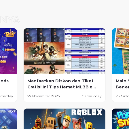
ends
Manfaatkan Diskon dan Tiket
Main 
Gratis! Ini Tips Hemat MLBB x
Bener
AOT Resale
Cuan 
ameplay
27 November 2025
GameToday
25 Okt