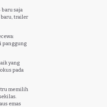
baru saja
aru, trailer
ecewa:
ri panggung
aik yang
fokus pada
stru memilih
ekilas.
haus emas