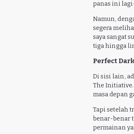
panas ini lagi
Namun, dengan
segera meliha
saya sangat su
tiga hingga li
Perfect Dar
Di sisi lain,
The Initiative
masa depan g
Tapi setelah 
benar-benar t
permainan ya