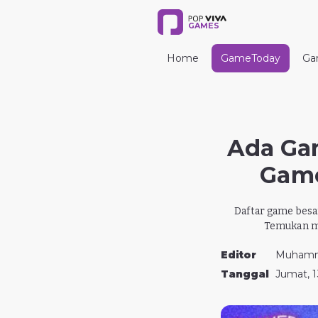
GAMES
Home
GameToday
Ga
Ada Ga
Game
Daftar game besa
Temukan me
Editor
Muhamm
Tanggal
Jumat, 1