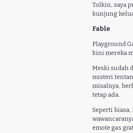
Tolkin, saya
kunjung kelua
Fable
Playground Ga
kini mereka m
Meski sudah 
misteri tenta
misalnya, be
tetap ada.
Seperti biasa
wawancaranya, 
emote gas gr