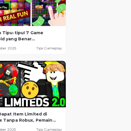
 Tipu-tipu! 7 Game
id yang Benar
asilkan Uang Digital
ober 2025
Tips Gameplay
a Legal
Dapat Item Limited di
x Tanpa Robux, Pemain
 Tahu!
ober 2025
Tips Gameplay