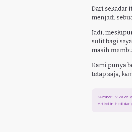
Dari sekadar 
menjadi sebuah
Jadi, meskipu
sulit bagi sa
masih membut
Kami punya b
tetap saja, k
Sumber :
VIVA.co.i
Artikel ini hasil da