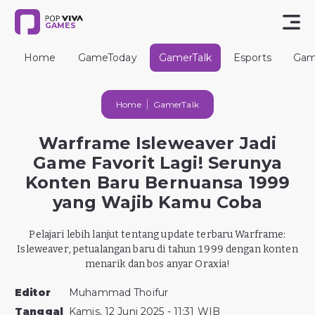
GAMES
Home
GameToday
GamerTalk
Esports
Gam
Home
GamerTalk
Warframe Isleweaver Jadi
Game Favorit Lagi! Serunya
Konten Baru Bernuansa 1999
yang Wajib Kamu Coba
Pelajari lebih lanjut tentang update terbaru Warframe:
Isleweaver, petualangan baru di tahun 1999 dengan konten
menarik dan bos anyar Oraxia!
Editor
Muhammad Thoifur
Tanggal
Kamis, 12 Juni 2025 - 11:31 WIB