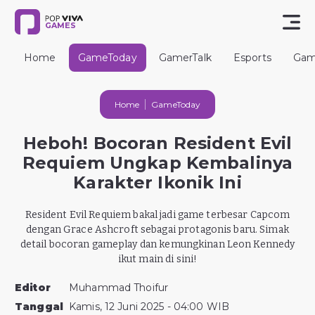
GAMES
Home
GameToday
GamerTalk
Esports
Gam
Home
GameToday
Heboh! Bocoran Resident Evil
Requiem Ungkap Kembalinya
Karakter Ikonik Ini
Resident Evil Requiem bakal jadi game terbesar Capcom
dengan Grace Ashcroft sebagai protagonis baru. Simak
detail bocoran gameplay dan kemungkinan Leon Kennedy
ikut main di sini!
Editor
Muhammad Thoifur
Tanggal
Kamis, 12 Juni 2025 - 04:00 WIB