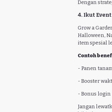
Dengan strateg
4. Ikut Eve
Grow a Garde
Halloween, Nat
item spesial l
Contoh benefi
- Panen tanam
- Booster wakt
- Bonus login
Jangan lewatk