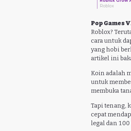
Roblox Grow 
Roblox
Pop Games 
Roblox? Terut
cara untuk da
yang hobi ber
artikel ini b
Koin adalah 
untuk membeli
membuka tan
Tapi tenang, 
cepat mendap
legal dan 100