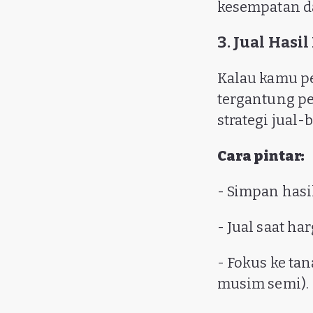
kesempatan da
3. Jual Hasi
Kalau kamu pe
tergantung pe
strategi jual-
Cara pintar:
- Simpan hasi
- Jual saat ha
- Fokus ke ta
musim semi).