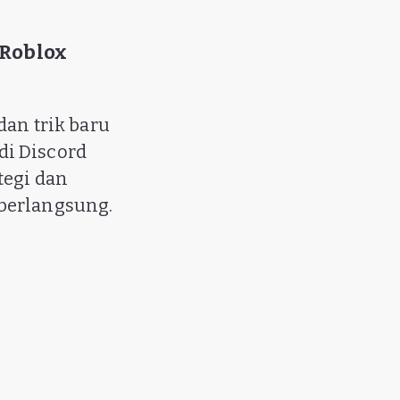
 Roblox
dan trik baru
di Discord
tegi dan
 berlangsung.