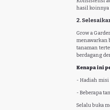
Konsistensi a
hasil koinnya 
2. Selesaik
Grow a Garden
menawarkan bo
tanaman terte
berdagang de
Kenapa ini p
- Hadiah misi
- Beberapa ta
Selalu buka m