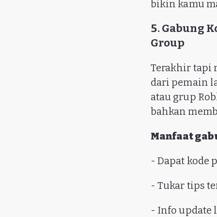
bikin kamu ma
5. Gabung K
Group
Terakhir tapi
dari pemain l
atau grup Rob
bahkan membag
Manfaat gab
- Dapat kode 
- Tukar tips 
- Info update 