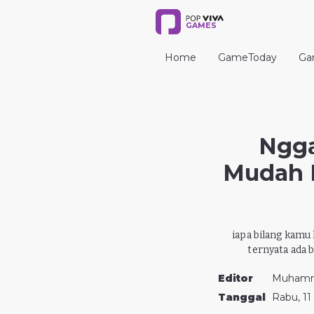
GAMES
Home
GameToday
Ga
Ngga
Mudah 
iapa bilang kamu
ternyata ada 
Editor
Muhamm
Tanggal
Rabu, 11