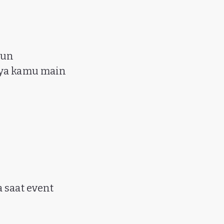
run
nya kamu main
 saat event