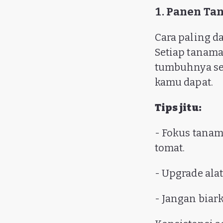
1. Panen T
Cara paling da
Setiap tanam
tumbuhnya se
kamu dapat.
Tips jitu:
- Fokus tanam
tomat.
- Upgrade alat
- Jangan biar