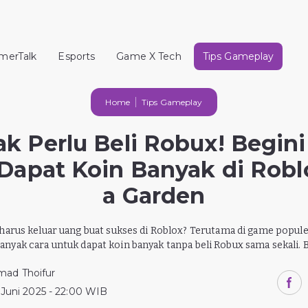
merTalk
Esports
Game X Tech
Tips Gameplay
Home
Tips Gameplay
k Perlu Beli Robux! Begini
Dapat Koin Banyak di Robl
a Garden
 harus keluar uang buat sukses di Roblox? Terutama di game popul
banyak cara untuk dapat koin banyak tanpa beli Robux sama sekali. B
ad Thoifur
 Juni 2025 - 22:00 WIB