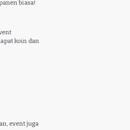
 panen biasa!
vent
dapat koin dan
an, event juga