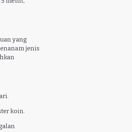
15 menit,
guan yang
menanam jenis
ahkan
ri.
ter koin.
ggalan