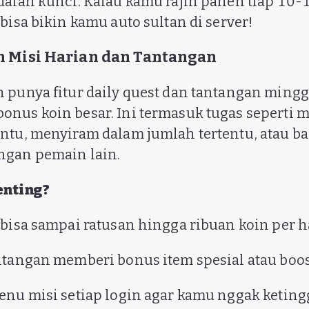
dalah kunci. Kalau kamu rajin panen tiap 10-
bisa bikin kamu auto sultan di server!
an Misi Harian dan Tantangan
 punya fitur daily quest dan tantangan ming
nus koin besar. Ini termasuk tugas seperti 
ntu, menyiram dalam jumlah tertentu, atau b
ngan pemain lain.
enting?
 bisa sampai ratusan hingga ribuan koin per ha
ntangan memberi bonus item spesial atau boos
enu misi setiap login agar kamu nggak ketin