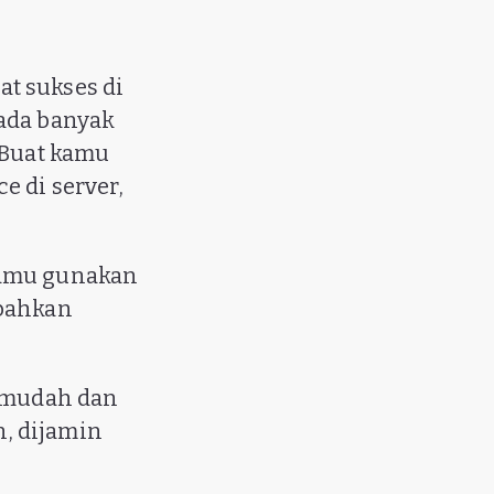
at sukses di
 ada banyak
 Buat kamu
e di server,
kamu gunakan
 bahkan
a mudah dan
, dijamin