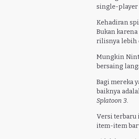
single-player 
Kehadiran spi
Bukan karena
rilisnya lebi
Mungkin Ninte
bersaing lang
Bagi mereka ya
baiknya adal
Splatoon 3
.
Versi terbaru
item-item ba