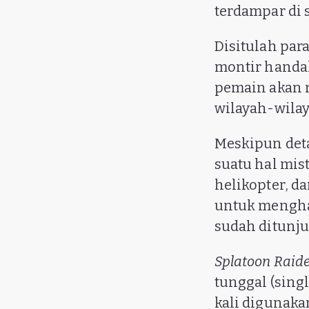
terdampar di 
Disitulah par
montir handa
pemain akan m
wilayah-wilay
Meskipun deta
suatu hal mis
helikopter, d
untuk mengha
sudah ditunjuk
Splatoon Raid
tunggal (sing
kali digunak