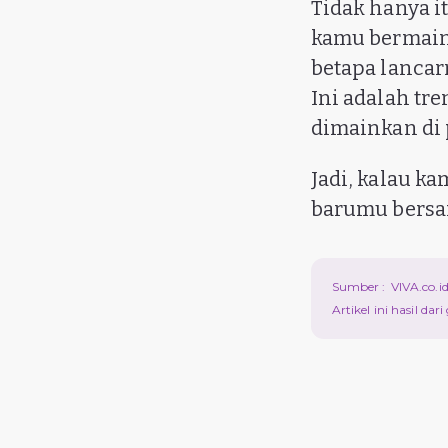
Tidak hanya i
kamu bermain
betapa lanca
Ini adalah tr
dimainkan di 
Jadi, kalau k
barumu bers
Sumber :
VIVA.co.i
Artikel ini hasil da