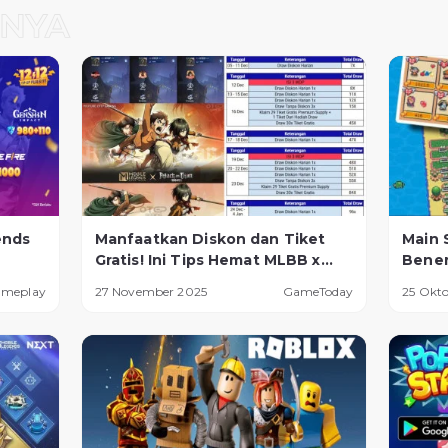
ends
Manfaatkan Diskon dan Tiket
Main 
Gratis! Ini Tips Hemat MLBB x
Bener
AOT Resale
Cuan 
ameplay
27 November 2025
GameToday
25 Okt