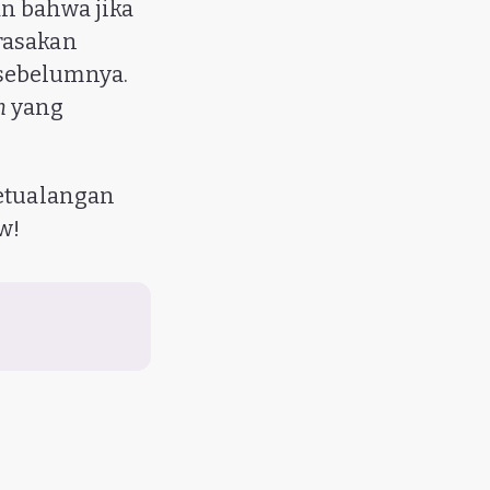
n bahwa jika
rasakan
sebelumnya.
h
yang
petualangan
w!