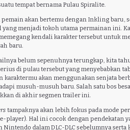
suatu tempat bernama Pulau Spiralite.
a pemain akan bertemu dengan Inkling baru, 
l yang menjadi tokoh utama permainan ini. K
emegang kendali karakter tersebut untuk me
ah baru.
ilnya belum sepenuhnya terungkap, kita tah
terius di pulau tersebut yang menyebabkan ta
an karaktermu akan menggunakan senjata berb
dapi musuh-musuh baru. Salah satu bos bes
kan di akhir segmen trailer ini.
ers
tampaknya akan lebih fokus pada mode p
le-player). Hal ini cocok dengan pendekatan y
an Nintendo dalam DLC-DLC sebelumnya serta