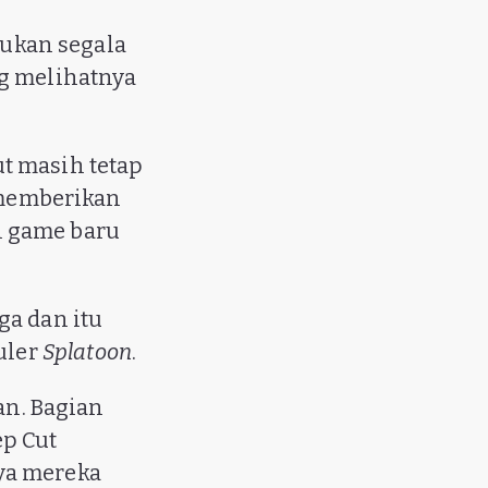
ukan segala
ng melihatnya
t masih tetap
 memberikan
 game baru
ga dan itu
uler
Splatoon
.
an. Bagian
ep Cut
ya mereka