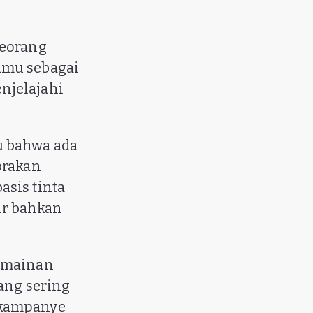
seorang
amu sebagai
njelajahi
u bahwa ada
brakan
asis tinta
ar bahkan
ermainan
ang sering
 kampanye