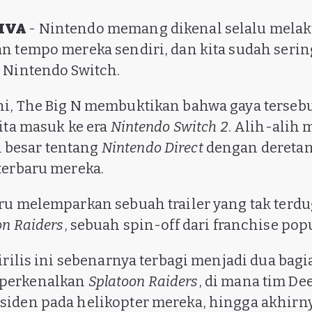
VIVA
- Nintendo memang dikenal selalu melak
n tempo mereka sendiri, dan kita sudah seri
 Nintendo Switch.
i, The Big N membuktikan bahwa gaya tersebu
kita masuk ke era
Nintendo Switch 2
. Alih-alih
besar tentang
Nintendo Direct
dengan deretan
terbaru mereka.
ru melemparkan sebuah trailer yang tak terdu
on Raiders
, sebuah spin-off dari franchise pop
irilis ini sebenarnya terbagi menjadi dua bagi
perkenalkan
Splatoon Raiders
, di mana tim De
siden pada helikopter mereka, hingga akhirn