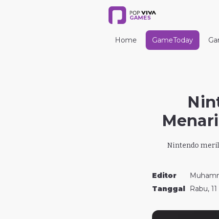
GAMES
Home
GameToday
Ga
Nin
Menari
Nintendo merili
Editor
Muhamm
Tanggal
Rabu, 11