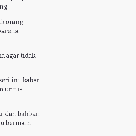
ng.
k orang.
karena
a agar tidak
eri ini, kabar
n untuk
ru, dan bahkan
mu bermain.