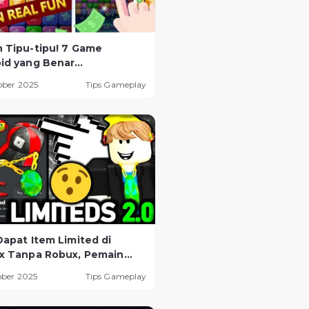
 Tipu-tipu! 7 Game
id yang Benar
asilkan Uang Digital
ober 2025
Tips Gameplay
a Legal
Dapat Item Limited di
x Tanpa Robux, Pemain
 Tahu!
ober 2025
Tips Gameplay