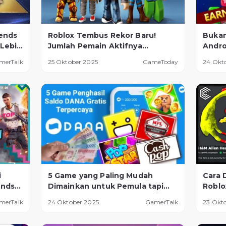
ends
Roblox Tembus Rekor Baru!
Bukan
 Lebih
Jumlah Pemain Aktifnya
Andro
Kalahkan Banyak Game Populer
Mengh
merTalk
25 Oktober 2025
GameToday
24 Okt
Secar
i
5 Game yang Paling Mudah
Cara 
ends
Dimainkan untuk Pemula tapi
Roblo
gi
Bisa Menghasilkan Uang, Dijamin
Wajib
merTalk
24 Oktober 2025
GamerTalk
23 Okt
Berhasil!