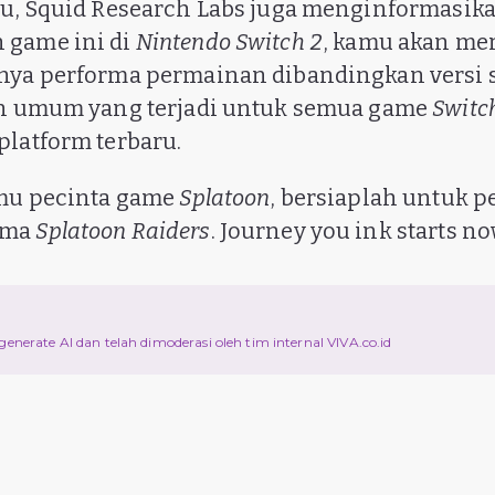
tu, Squid Research Labs juga menginformasika
 game ini di
Nintendo Switch 2
, kamu akan me
rnya performa permainan dibandingkan versi 
en umum yang terjadi untuk semua game
Switc
platform terbaru.
amu pecinta game
Splatoon
, bersiaplah untuk 
ama
Splatoon Raiders
. Journey you ink starts no
d
ri generate AI dan telah dimoderasi oleh tim internal VIVA.co.id