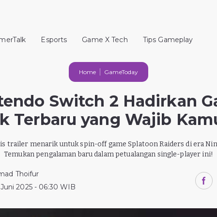
merTalk
Esports
Game X Tech
Tips Gameplay
Home
GameToday
tendo Switch 2 Hadirkan 
k Terbaru yang Wajib Kam
s trailer menarik untuk spin-off game Splatoon Raiders di era Ni
Temukan pengalaman baru dalam petualangan single-player ini!
ad Thoifur
 Juni 2025 - 06:30 WIB