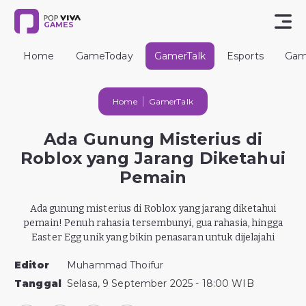
GAMES
Home
GameToday
GamerTalk
Esports
Gam
Home
GamerTalk
Ada Gunung Misterius di
Roblox yang Jarang Diketahui
Pemain
Ada gunung misterius di Roblox yang jarang diketahui
pemain! Penuh rahasia tersembunyi, gua rahasia, hingga
Easter Egg unik yang bikin penasaran untuk dijelajahi
Editor
Muhammad Thoifur
Tanggal
Selasa, 9 September 2025 - 18:00 WIB