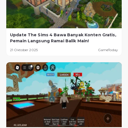
Update The Sims 4 Bawa Banyak Konten Gratis,
Pemain Langsung Ramai Balik Main!
21 Oktober 2025
GameToday