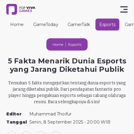
GAMES
Home
GameToday
GamerTalk
Esports
Gam
Home
Esports
5 Fakta Menarik Dunia Esports
yang Jarang Diketahui Publik
Temukan 5 fakta mengejutkan tentang dunia esports yang
jarang diketahui publik. Dari pendapatan fantastis pro
player hingga pengakuan esports sebagai cabang olahraga
resmi. Baca selengkapnya di sini!
Editor
Muhammad Thoifur
Tanggal
Senin, 8 September 2025 - 20:00 WIB