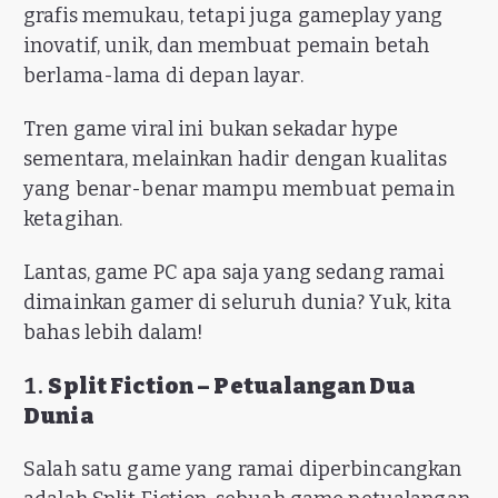
grafis memukau, tetapi juga gameplay yang
inovatif, unik, dan membuat pemain betah
berlama-lama di depan layar.
Tren game viral ini bukan sekadar hype
sementara, melainkan hadir dengan kualitas
yang benar-benar mampu membuat pemain
ketagihan.
Lantas, game PC apa saja yang sedang ramai
dimainkan gamer di seluruh dunia? Yuk, kita
bahas lebih dalam!
1.
Split Fiction – Petualangan Dua
Dunia
Salah satu game yang ramai diperbincangkan