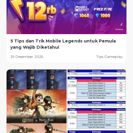
5 Tips dan Trik Mobile Legends untuk Pemula
yang Wajib Diketahui
29 Desember 2025
Tips Gameplay