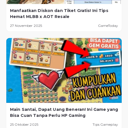
Manfaatkan Diskon dan Tiket Gratis! Ini Tips
Hemat MLBB x AOT Resale
27 November 2025
GameToday
Main Santai, Dapat Uang Beneran! Ini Game yang
Bisa Cuan Tanpa Perlu HP Gaming
25 Oktober 2025
Tips Gameplay