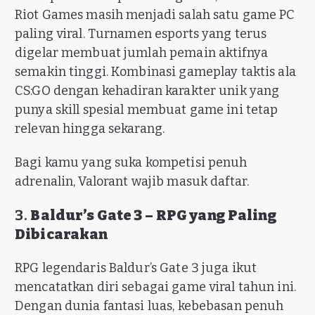
Riot Games masih menjadi salah satu game PC
paling viral. Turnamen esports yang terus
digelar membuat jumlah pemain aktifnya
semakin tinggi. Kombinasi gameplay taktis ala
CS:GO dengan kehadiran karakter unik yang
punya skill spesial membuat game ini tetap
relevan hingga sekarang.
Bagi kamu yang suka kompetisi penuh
adrenalin, Valorant wajib masuk daftar.
3.
Baldur’s Gate 3 – RPG yang Paling
Dibicarakan
RPG legendaris Baldur’s Gate 3 juga ikut
mencatatkan diri sebagai game viral tahun ini.
Dengan dunia fantasi luas, kebebasan penuh