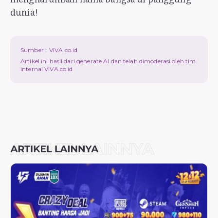
dunia!
Sumber :
VIVA.co.id
Artikel ini hasil dari generate AI dan telah dimoderasi oleh tim
internal VIVA.co.id