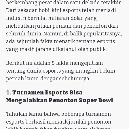
berkembang pesat dalam satu dekade terakhir.
Dari sekadar hobi, kini esports telah menjadi
industri bernilai miliaran dolar yang
melibatkan jutaan pemain dan penonton dari
seluruh dunia. Namun, di balik popularitasnya,
ada sejumlah fakta menarik tentang esports
yang masih jarang diketahui oleh publik.
Berikut ini adalah 5 fakta mengejutkan
tentang dunia esports yang mungkin belum
pernah kamu dengar sebelumnya.
1.
Turnamen Esports Bisa
Mengalahkan Penonton Super Bowl
Tahukah kamu bahwa beberapa turnamen
esports berhasil menarik jumlah penonton