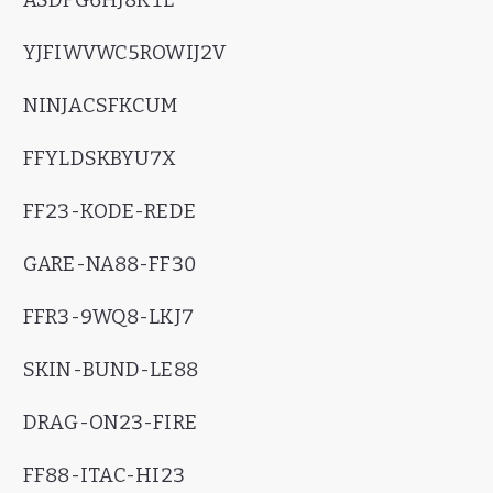
ASDFG6HJ8K1L
YJFIWVWC5ROWIJ2V
NINJACSFKCUM
FFYLDSKBYU7X
FF23-KODE-REDE
GARE-NA88-FF30
FFR3-9WQ8-LKJ7
SKIN-BUND-LE88
DRAG-ON23-FIRE
FF88-ITAC-HI23