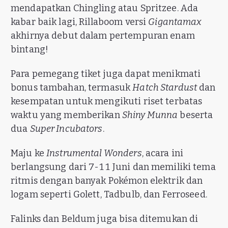
mendapatkan Chingling atau Spritzee. Ada
kabar baik lagi, Rillaboom versi
Gigantamax
akhirnya debut dalam pertempuran enam
bintang!
Para pemegang tiket juga dapat menikmati
bonus tambahan, termasuk
Hatch Stardust
dan
kesempatan untuk mengikuti riset terbatas
waktu yang memberikan
Shiny Munna
beserta
dua
Super Incubators
.
Maju ke
Instrumental Wonders
, acara ini
berlangsung dari 7-11 Juni dan memiliki tema
ritmis dengan banyak Pokémon elektrik dan
logam seperti Golett, Tadbulb, dan Ferroseed.
Falinks dan Beldum juga bisa ditemukan di