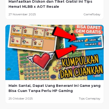
Manfaatkan Diskon dan Tiket Gratis! Ini Tips
Hemat MLBB x AOT Resale
27 November 2025
GameToday
Main Santai, Dapat Uang Beneran! Ini Game yang
Bisa Cuan Tanpa Perlu HP Gaming
25 Oktober 2025
Tips Gameplay