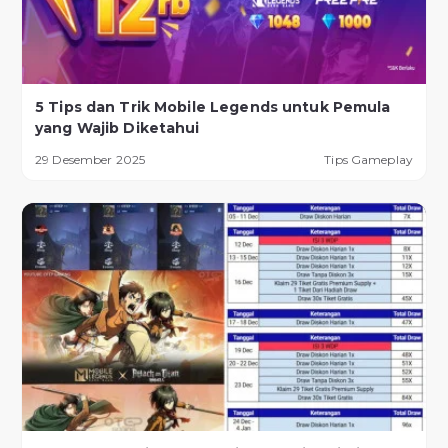
5 Tips dan Trik Mobile Legends untuk Pemula
yang Wajib Diketahui
29 Desember 2025
Tips Gameplay