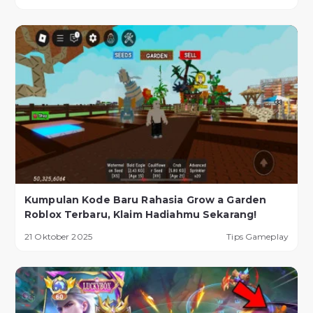
Kumpulan Kode Baru Rahasia Grow a Garden
Roblox Terbaru, Klaim Hadiahmu Sekarang!
21 Oktober 2025
Tips Gameplay