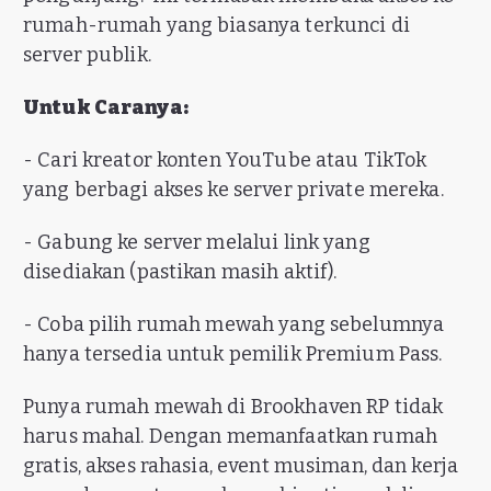
rumah-rumah yang biasanya terkunci di
server publik.
Untuk Caranya:
- Cari kreator konten YouTube atau TikTok
yang berbagi akses ke server private mereka.
- Gabung ke server melalui link yang
disediakan (pastikan masih aktif).
- Coba pilih rumah mewah yang sebelumnya
hanya tersedia untuk pemilik Premium Pass.
Punya rumah mewah di Brookhaven RP tidak
harus mahal. Dengan memanfaatkan rumah
gratis, akses rahasia, event musiman, dan kerja