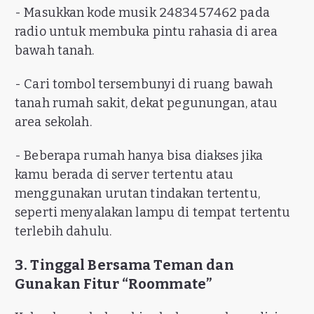
- Masukkan kode musik 2483457462 pada
radio untuk membuka pintu rahasia di area
bawah tanah.
- Cari tombol tersembunyi di ruang bawah
tanah rumah sakit, dekat pegunungan, atau
area sekolah.
- Beberapa rumah hanya bisa diakses jika
kamu berada di server tertentu atau
menggunakan urutan tindakan tertentu,
seperti menyalakan lampu di tempat tertentu
terlebih dahulu.
3. Tinggal Bersama Teman dan
Gunakan Fitur “Roommate”