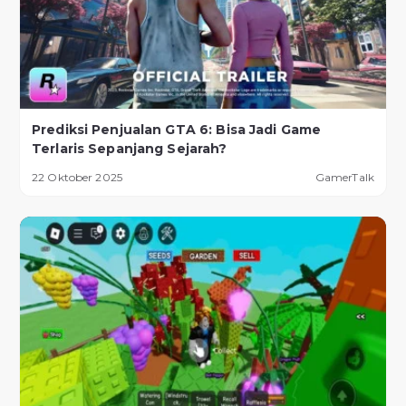
Prediksi Penjualan GTA 6: Bisa Jadi Game
Terlaris Sepanjang Sejarah?
22 Oktober 2025
GamerTalk