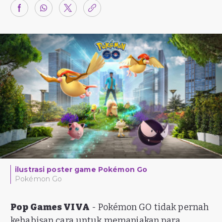
ilustrasi poster game Pokémon Go
Pokémon Go
Pop Games VIVA
- Pokémon GO tidak pernah
kehabisan cara untuk memanjakan para