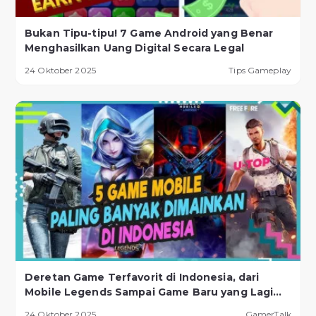
Bukan Tipu-tipu! 7 Game Android yang Benar
Menghasilkan Uang Digital Secara Legal
24 Oktober 2025
Tips Gameplay
Deretan Game Terfavorit di Indonesia, dari
Mobile Legends Sampai Game Baru yang Lagi
Naik Daun!
24 Oktober 2025
GamerTalk