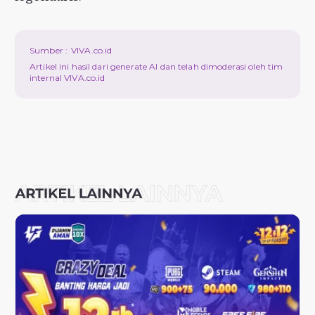
Sumber :
VIVA.co.id
Artikel ini hasil dari generate AI dan telah dimoderasi oleh tim
internal VIVA.co.id