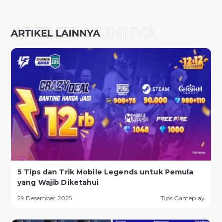
5 Tips dan Trik Mobile Legends untuk Pemula
yang Wajib Diketahui
29 Desember 2025
Tips Gameplay