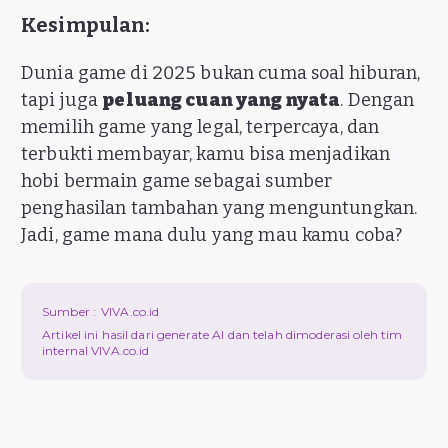
Kesimpulan:
Dunia game di 2025 bukan cuma soal hiburan,
tapi juga
peluang cuan yang nyata
. Dengan
memilih game yang legal, terpercaya, dan
terbukti membayar, kamu bisa menjadikan
hobi bermain game sebagai sumber
penghasilan tambahan yang menguntungkan.
Jadi, game mana dulu yang mau kamu coba?
Sumber :
VIVA.co.id
Artikel ini hasil dari generate AI dan telah dimoderasi oleh tim
internal VIVA.co.id