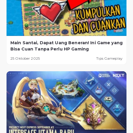
Main Santai, Dapat Uang Beneran! Ini Game yang
Bisa Cuan Tanpa Perlu HP Gaming
25 Oktober 2025
Tips Gameplay