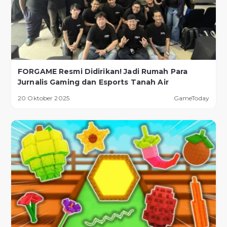
FORGAME Resmi Didirikan! Jadi Rumah Para
Jurnalis Gaming dan Esports Tanah Air
20 Oktober 2025
GameToday