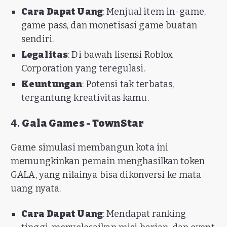
Cara Dapat Uang
: Menjual item in-game,
game pass, dan monetisasi game buatan
sendiri.
Legalitas
: Di bawah lisensi Roblox
Corporation yang teregulasi.
Keuntungan
: Potensi tak terbatas,
tergantung kreativitas kamu.
4.
Gala Games - TownStar
Game simulasi membangun kota ini
memungkinkan pemain menghasilkan token
GALA, yang nilainya bisa dikonversi ke mata
uang nyata.
Cara Dapat Uang
: Mendapat ranking