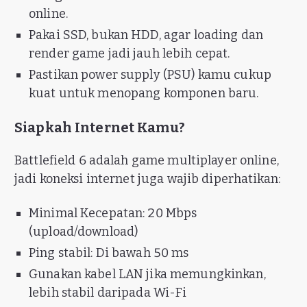
online.
Pakai SSD, bukan HDD, agar loading dan
render game jadi jauh lebih cepat.
Pastikan power supply (PSU) kamu cukup
kuat untuk menopang komponen baru.
Siapkah Internet Kamu?
Battlefield 6 adalah game multiplayer online,
jadi koneksi internet juga wajib diperhatikan:
Minimal Kecepatan: 20 Mbps
(upload/download)
Ping stabil: Di bawah 50 ms
Gunakan kabel LAN jika memungkinkan,
lebih stabil daripada Wi-Fi