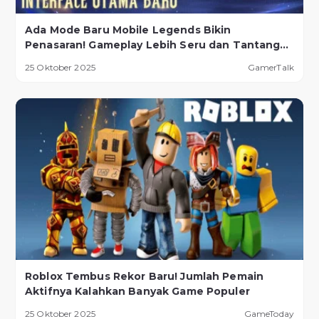
Ada Mode Baru Mobile Legends Bikin
Penasaran! Gameplay Lebih Seru dan Tantangan
Lebih Ekstrem
25 Oktober 2025
GamerTalk
Roblox Tembus Rekor Baru! Jumlah Pemain
Aktifnya Kalahkan Banyak Game Populer
25 Oktober 2025
GameToday