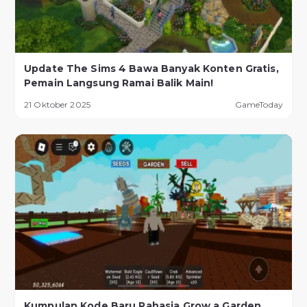
Update The Sims 4 Bawa Banyak Konten Gratis,
Pemain Langsung Ramai Balik Main!
21 Oktober 2025
GameToday
Kumpulan Kode Baru Rahasia Grow a Garden