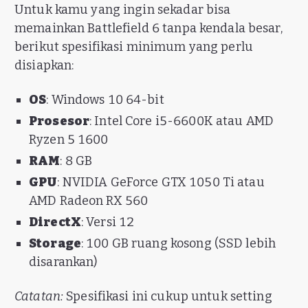
Untuk kamu yang ingin sekadar bisa
memainkan Battlefield 6 tanpa kendala besar,
berikut spesifikasi minimum yang perlu
disiapkan:
OS
: Windows 10 64-bit
Prosesor
: Intel Core i5-6600K atau AMD
Ryzen 5 1600
RAM
: 8 GB
GPU
: NVIDIA GeForce GTX 1050 Ti atau
AMD Radeon RX 560
DirectX
: Versi 12
Storage
: 100 GB ruang kosong (SSD lebih
disarankan)
Catatan:
Spesifikasi ini cukup untuk setting