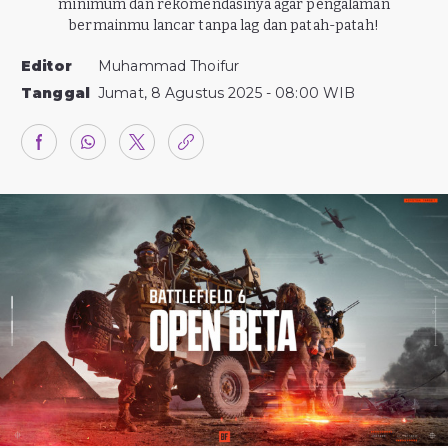
minimum dan rekomendasinya agar pengalaman
bermainmu lancar tanpa lag dan patah-patah!
Editor
Muhammad Thoifur
Tanggal
Jumat, 8 Agustus 2025 - 08:00 WIB