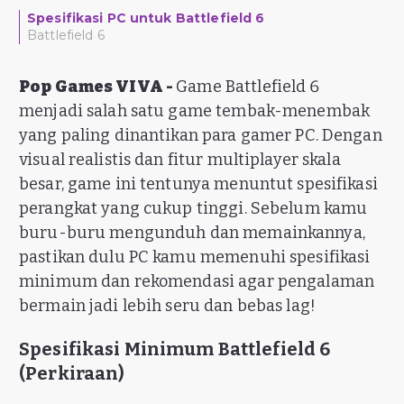
Spesifikasi PC untuk Battlefield 6
Battlefield 6
Pop Games VIVA -
Game Battlefield 6
menjadi salah satu game tembak-menembak
yang paling dinantikan para gamer PC. Dengan
visual realistis dan fitur multiplayer skala
besar, game ini tentunya menuntut spesifikasi
perangkat yang cukup tinggi. Sebelum kamu
buru-buru mengunduh dan memainkannya,
pastikan dulu PC kamu memenuhi spesifikasi
minimum dan rekomendasi agar pengalaman
bermain jadi lebih seru dan bebas lag!
Spesifikasi Minimum Battlefield 6
(Perkiraan)