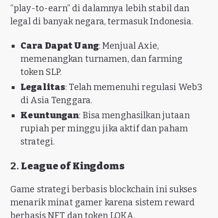
“play-to-earn” di dalamnya lebih stabil dan
legal di banyak negara, termasuk Indonesia.
Cara Dapat Uang
: Menjual Axie,
memenangkan turnamen, dan farming
token SLP.
Legalitas
: Telah memenuhi regulasi Web3
di Asia Tenggara.
Keuntungan
: Bisa menghasilkan jutaan
rupiah per minggu jika aktif dan paham
strategi.
2.
League of Kingdoms
Game strategi berbasis blockchain ini sukses
menarik minat gamer karena sistem reward
berbasis NFT dan token LOKA.