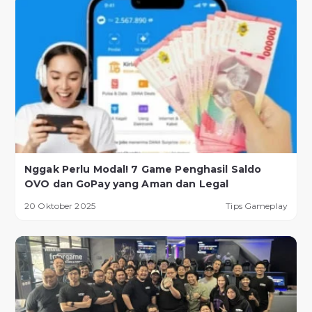
Nggak Perlu Modal! 7 Game Penghasil Saldo
OVO dan GoPay yang Aman dan Legal
20 Oktober 2025
Tips Gameplay