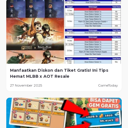
Manfaatkan Diskon dan Tiket Gratis! Ini Tips
Hemat MLBB x AOT Resale
27 November 2025
GameToday