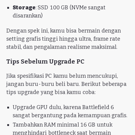
Storage
: SSD 100 GB (NVMe sangat
disarankan)
Dengan spek ini, kamu bisa bermain dengan
setting grafis tinggi hingga ultra, frame rate
stabil, dan pengalaman realisme maksimal.
Tips Sebelum Upgrade PC
Jika spesifikasi PC kamu belum mencukupi,
jangan buru-buru beli baru. Berikut beberapa
tips upgrade yang bisa kamu coba:
Upgrade GPU dulu, karena Battlefield 6
sangat bergantung pada kemampuan grafis.
Tambahkan RAM minimal 16 GB untuk
menghindari bottleneck saat bermain