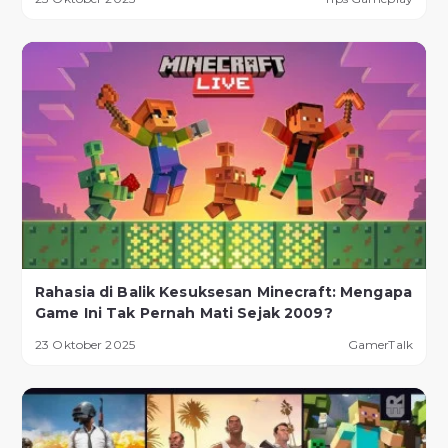
Rahasia di Balik Kesuksesan Minecraft: Mengapa
Game Ini Tak Pernah Mati Sejak 2009?
23 Oktober 2025
GamerTalk