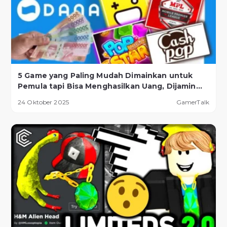
5 Game yang Paling Mudah Dimainkan untuk
Pemula tapi Bisa Menghasilkan Uang, Dijamin
Berhasil!
24 Oktober 2025
GamerTalk