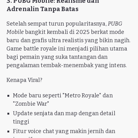
3. PUBG Mobile: Realisme dan
Adrenalin Tanpa Batas
Setelah sempat turun popularitasnya,
PUBG
Mobile
bangkit kembali di 2025 berkat mode
baru dan grafis ultra realistis yang bikin nagih.
Game battle royale ini menjadi pilihan utama
bagi pemain yang suka tantangan dan
pengalaman tembak-menembak yang intens.
Kenapa Viral?
Mode baru seperti "Metro Royale" dan
"Zombie War"
Update senjata dan map dengan detail
tinggi
Fitur voice chat yang makin jernih dan