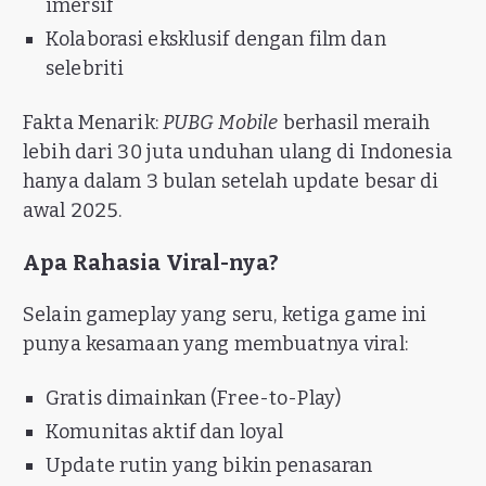
imersif
Kolaborasi eksklusif dengan film dan
selebriti
Fakta Menarik:
PUBG Mobile
berhasil meraih
lebih dari 30 juta unduhan ulang di Indonesia
hanya dalam 3 bulan setelah update besar di
awal 2025.
Apa Rahasia Viral-nya?
Selain gameplay yang seru, ketiga game ini
punya kesamaan yang membuatnya viral:
Gratis dimainkan (Free-to-Play)
Komunitas aktif dan loyal
Update rutin yang bikin penasaran