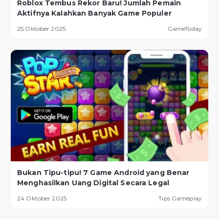
Roblox Tembus Rekor Baru! Jumlah Pemain
Aktifnya Kalahkan Banyak Game Populer
25 Oktober 2025
GameToday
Bukan Tipu-tipu! 7 Game Android yang Benar
Menghasilkan Uang Digital Secara Legal
24 Oktober 2025
Tips Gameplay