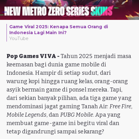
Game Viral 2025: Kenapa Semua Orang di
Indonesia Lagi Main Ini?
YouTube
Pop Games VIVA -
Tahun 2025 menjadi masa
keemasan bagi dunia game mobile di
Indonesia. Hampir di setiap sudut, dari
warung kopi hingga ruang kelas, orang-orang
asyik bermain game di ponsel mereka. Tapi,
dari sekian banyak pilihan, ada tiga game yang
mendominasi jagat gaming Tanah Air:
Free Fire
,
Mobile Legends
, dan
PUBG Mobile
. Apa yang
membuat game-game ini begitu viral dan
tetap digandrungi sampai sekarang?