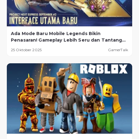
Ada Mode Baru Mobile Legends Bikin
Penasaran! Gameplay Lebih Seru dan Tantangan
Lebih Ekstrem
25 Oktober 2025
GamerTalk