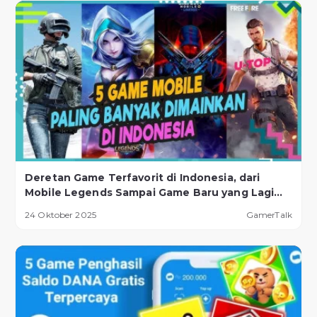
Deretan Game Terfavorit di Indonesia, dari
Mobile Legends Sampai Game Baru yang Lagi
Naik Daun!
24 Oktober 2025
GamerTalk