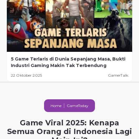
5 Game Terlaris di Dunia Sepanjang Masa, Bukti
Industri Gaming Makin Tak Terbendung
22 Oktober 2025
GamerTalk
Home
GameToday
Game Viral 2025: Kenapa
Semua Orang di Indonesia Lagi