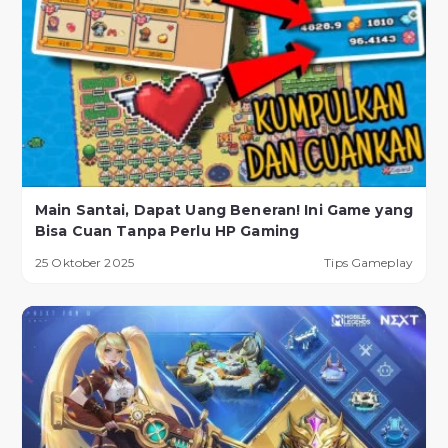
Main Santai, Dapat Uang Beneran! Ini Game yang
Bisa Cuan Tanpa Perlu HP Gaming
25 Oktober 2025
Tips Gameplay