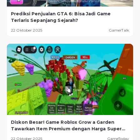
Prediksi Penjualan GTA 6: Bisa Jadi Game
Terlaris Sepanjang Sejarah?
22 Oktober 2025
GamerTalk
Diskon Besar! Game Roblox Grow a Garden
Tawarkan Item Premium dengan Harga Super
Murah!
22 Oktober 2025
GameToday