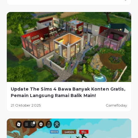
Update The Sims 4 Bawa Banyak Konten Gratis,
Pemain Langsung Ramai Balik Main!
21 Oktober 2025
GameToday