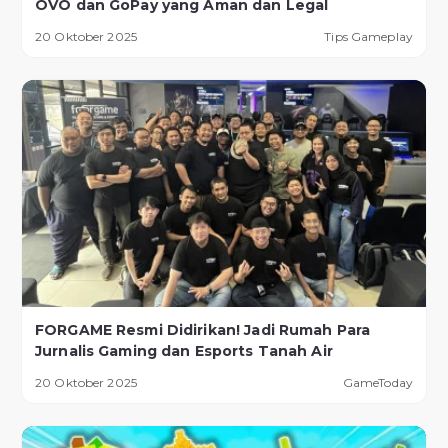
OVO dan GoPay yang Aman dan Legal
20 Oktober 2025
Tips Gameplay
FORGAME Resmi Didirikan! Jadi Rumah Para
Jurnalis Gaming dan Esports Tanah Air
20 Oktober 2025
GameToday