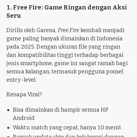
1. Free Fire: Game Ringan dengan Aksi
Seru
Dirilis oleh Garena,
Free Fire
kembali menjadi
game paling banyak dimainkan di Indonesia
pada 2025. Dengan ukuran file yang ringan
dan kompatibilitas tinggi terhadap berbagai
jenis smartphone, game ini sangat ramah bagi
semua kalangan, termasuk pengguna ponsel
entry-level.
Kenapa Viral?
Bisa dimainkan di hampir semua HP
Android
Waktu match yang cepat, hanya 10 menit