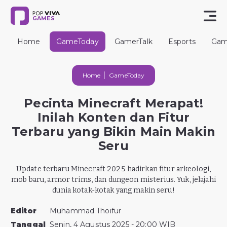
GAMES
Home
GameToday
GamerTalk
Esports
Gam
Home
GameToday
Pecinta Minecraft Merapat!
Inilah Konten dan Fitur
Terbaru yang Bikin Main Makin
Seru
Update terbaru Minecraft 2025 hadirkan fitur arkeologi,
mob baru, armor trims, dan dungeon misterius. Yuk, jelajahi
dunia kotak-kotak yang makin seru!
Editor
Muhammad Thoifur
Tanggal
Senin, 4 Agustus 2025 - 20:00 WIB