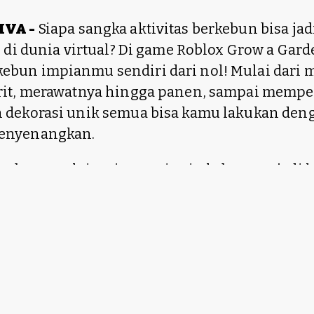
IVA -
Siapa sangka aktivitas berkebun bisa jad
n di dunia virtual? Di game Roblox Grow a Gard
bun impianmu sendiri dari nol! Mulai dari
rit, merawatnya hingga panen, sampai mempe
 dekorasi unik semua bisa kamu lakukan deng
enyenangkan.
g baru mulai main atau ingin kebunnya jadi l
ips jitu membangun kebun impian di Grow a Ga
ri Tanaman Dasar, Jangan Langsung Ambi
inan, fokuslah pada tanaman dasar seperti wor
derhana. Tanaman ini cepat tumbuh dan muda
pemula. Setelah panen pertama, kamu bisa m