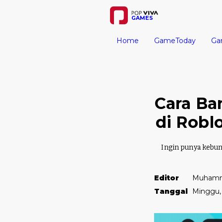
GAMES
Home
GameToday
Ga
Cara B
di Robl
Ingin punya kebu
Editor
Muhamm
Tanggal
Minggu,