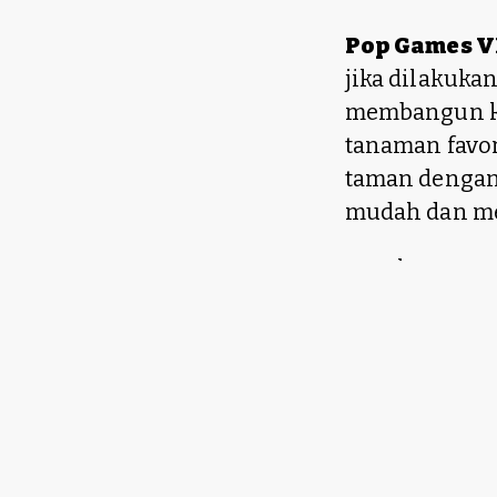
Pop Games V
jika dilakuka
membangun ke
tanaman favo
taman dengan
mudah dan m
Buat kamu yan
berikut ini t
1. Mulai da
Di awal perma
dan bunga se
cocok untuk 