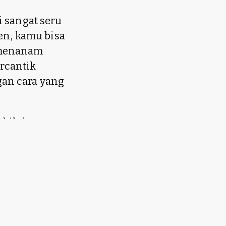
i sangat seru
en, kamu bisa
 menanam
rcantik
an cara yang
ebih keren,
rden Roblox.
sius
tel, tomat,
h dirawat,
ulai menabung