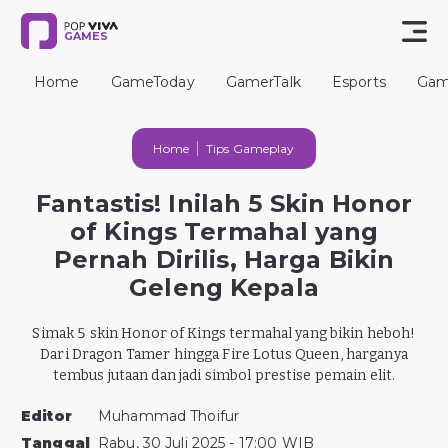
GAMES
Home
GameToday
GamerTalk
Esports
Gam
Home
Tips Gameplay
Fantastis! Inilah 5 Skin Honor
of Kings Termahal yang
Pernah Dirilis, Harga Bikin
Geleng Kepala
Simak 5 skin Honor of Kings termahal yang bikin heboh!
Dari Dragon Tamer hingga Fire Lotus Queen, harganya
tembus jutaan dan jadi simbol prestise pemain elit.
Editor
Muhammad Thoifur
Tanggal
Rabu, 30 Juli 2025 - 17:00 WIB