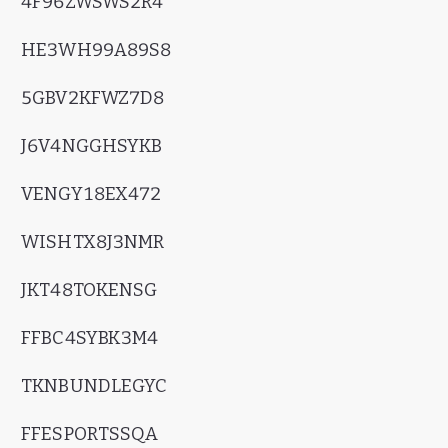
4F96ZWSWS2R4
HE3WH99A89S8
5GBV2KFWZ7D8
J6V4NGGHSYKB
VENGY18EX472
WISHTX8J3NMR
JKT48TOKENSG
FFBC4SYBK3M4
TKNBUNDLEGYC
FFESPORTSSQA