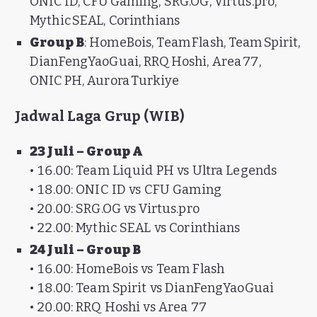
ONIC ID, CFU Gaming, SRG.OG, Virtus.pro,
Mythic SEAL, Corinthians
Group B
: HomeBois, Team Flash, Team Spirit,
DianFengYaoGuai, RRQ Hoshi, Area 77,
ONIC PH, Aurora Turkiye
Jadwal Laga Grup (WIB)
23 Juli – Group A
• 16.00: Team Liquid PH vs Ultra Legends
• 18.00: ONIC ID vs CFU Gaming
• 20.00: SRG.OG vs Virtus.pro
• 22.00: Mythic SEAL vs Corinthians
24 Juli – Group B
• 16.00: HomeBois vs Team Flash
• 18.00: Team Spirit vs DianFengYaoGuai
• 20.00: RRQ Hoshi vs Area 77