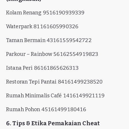
Kolam Renang 9516190939339
Waterpark 81161605990326
Taman Bermain 43161559542722
Parkour – Rainbow 56162554919823
Istana Peri 86161865626313
Restoran Tepi Pantai 84161499238520
Rumah Minimalis Café 1416149921119
Rumah Pohon 45161499180416
6. Tips & Etika Pemakaian Cheat