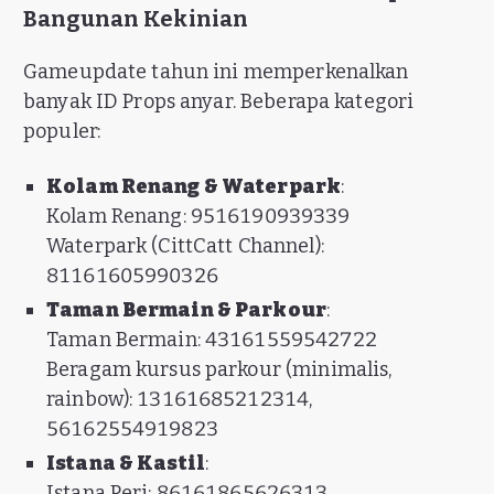
Bangunan Kekinian
Gameupdate tahun ini memperkenalkan
banyak ID Props anyar. Beberapa kategori
populer:
Kolam Renang & Waterpark
:
Kolam Renang: 9516190939339
Waterpark (CittCatt Channel):
81161605990326
Taman Bermain & Parkour
:
Taman Bermain: 43161559542722
Beragam kursus parkour (minimalis,
rainbow): 13161685212314,
56162554919823
Istana & Kastil
:
Istana Peri: 86161865626313