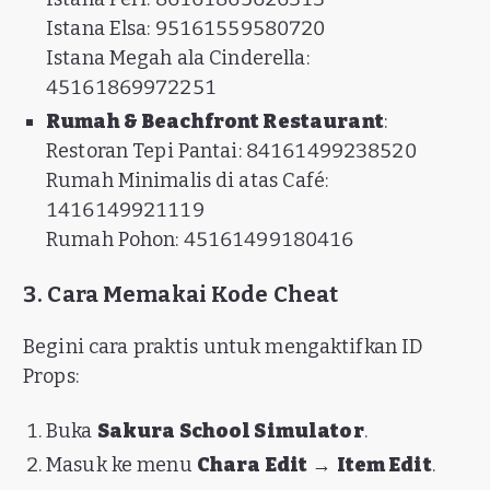
Istana Elsa: 95161559580720
Istana Megah ala Cinderella:
45161869972251
Rumah & Beachfront Restaurant
:
Restoran Tepi Pantai: 84161499238520
Rumah Minimalis di atas Café:
1416149921119
Rumah Pohon: 45161499180416
3. Cara Memakai Kode Cheat
Begini cara praktis untuk mengaktifkan ID
Props:
Buka
Sakura School Simulator
.
Masuk ke menu
Chara Edit
→
Item Edit
.