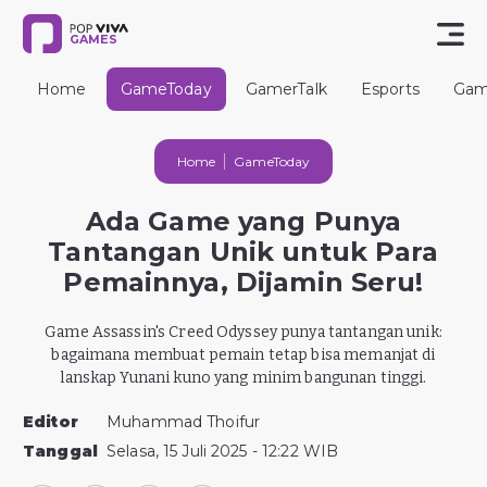
GAMES
Home
GameToday
GamerTalk
Esports
Gam
Home
GameToday
Ada Game yang Punya
Tantangan Unik untuk Para
Pemainnya, Dijamin Seru!
Game Assassin's Creed Odyssey punya tantangan unik:
bagaimana membuat pemain tetap bisa memanjat di
lanskap Yunani kuno yang minim bangunan tinggi.
Editor
Muhammad Thoifur
Tanggal
Selasa, 15 Juli 2025 - 12:22 WIB