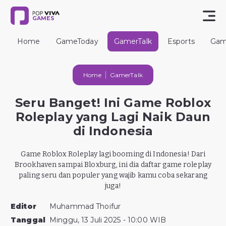
GAMES
Home
GameToday
GamerTalk
Esports
Gam
Home
GamerTalk
Seru Banget! Ini Game Roblox
Roleplay yang Lagi Naik Daun
di Indonesia
Game Roblox Roleplay lagi booming di Indonesia! Dari
Brookhaven sampai Bloxburg, ini dia daftar game roleplay
paling seru dan populer yang wajib kamu coba sekarang
juga!
Editor
Muhammad Thoifur
Tanggal
Minggu, 13 Juli 2025 - 10:00 WIB