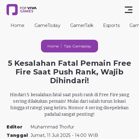
GAMES
Home
GameToday
GamerTalk
Esports
Gam
Home
Tips Gameplay
5 Kesalahan Fatal Pemain Free
Fire Saat Push Rank, Wajib
Dihindari!
Hindari 5 kesalahan fatal saat push rank di Free Fire yang
sering dilakukan pemain! Mulai dari salah turun lokasi
hingga strategi yang keliru. Nomor 4 sering disepelekan
padahal sangat penting!
Editor
Muhammad Thoifur
Tanggal
Jumat, 11 Juli 2025 - 14:00 WIB