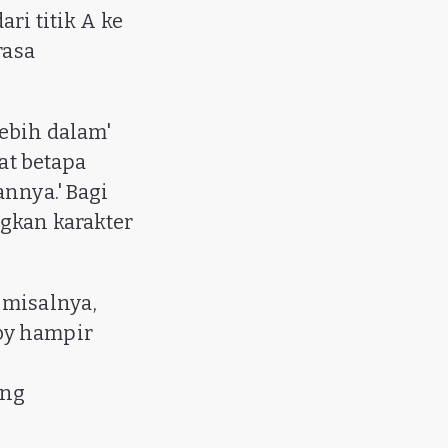
ri titik A ke
rasa
lebih dalam'
hat betapa
nnya.' Bagi
ngkan karakter
 misalnya,
by hampir
ing