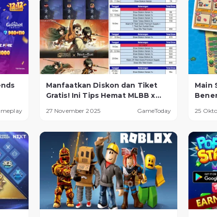
ends
Manfaatkan Diskon dan Tiket
Main 
Gratis! Ini Tips Hemat MLBB x
Bener
AOT Resale
Cuan 
ameplay
27 November 2025
GameToday
25 Okt