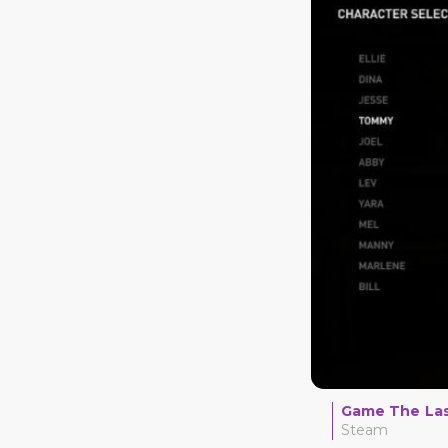
Game The Last
Steam