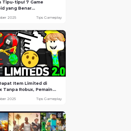
 Tipu-tipu! 7 Game
id yang Benar
asilkan Uang Digital
ober 2025
Tips Gameplay
a Legal
Dapat Item Limited di
x Tanpa Robux, Pemain
 Tahu!
ober 2025
Tips Gameplay