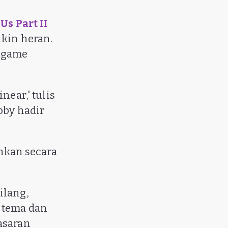
 Us Part II
ikin heran.
r game
near,' tulis
bby hadir
inkan secara
ilang,
 tema dan
asaran