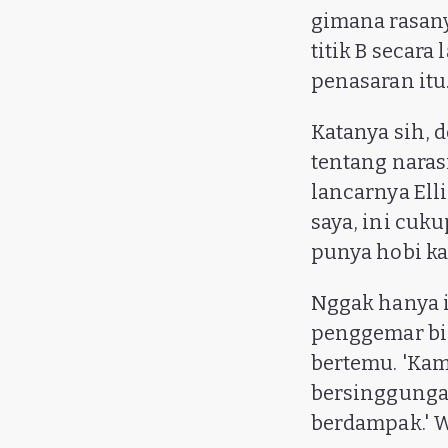
gimana rasany
titik B secara
penasaran itu.
Katanya sih, 
tentang narasi
lancarnya Ell
saya, ini cuk
punya hobi ka
Nggak hanya i
penggemar bi
bertemu. 'Kam
bersinggungan
berdampak.' W