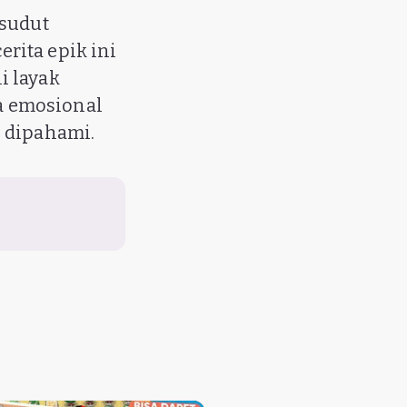
 sudut
rita epik ini
i layak
ta emosional
h dipahami.