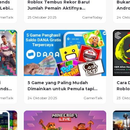
ends
Roblox Tembus Rekor Baru!
Bukan
 Lebih
Jumlah Pemain Aktifnya
Andro
Kalahkan Banyak Game Populer
Mengh
merTalk
25 Oktober 2025
GameToday
24 Okt
Secar
i
5 Game yang Paling Mudah
Cara 
ends
Dimainkan untuk Pemula tapi
Roblo
gi
Bisa Menghasilkan Uang, Dijamin
Wajib
merTalk
24 Oktober 2025
GamerTalk
23 Okt
Berhasil!