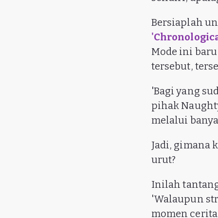
Bersiaplah un
'Chronologic
Mode ini baru 
tersebut, ter
'Bagi yang sud
pihak Naughty
melalui banyak
Jadi, gimana k
urut?
Inilah tantan
'Walaupun str
momen cerita 