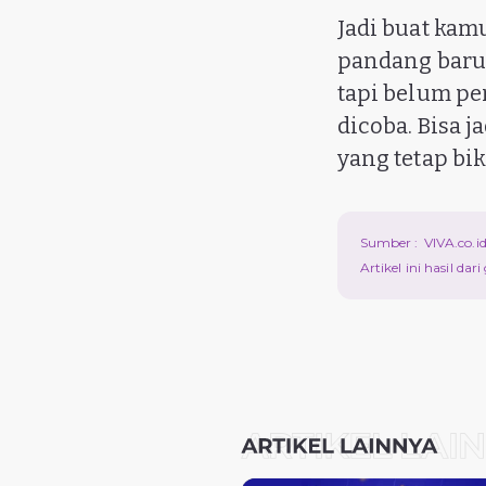
Jadi buat kam
pandang baru,
tapi belum pe
dicoba. Bisa j
yang tetap bi
Sumber :
VIVA.co.i
Artikel ini hasil da