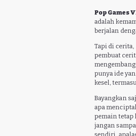
Pop Games 
adalah kemam
berjalan deng
Tapi di cerit
pembuat ceri
mengembangkan
punya ide yan
kesel, termasu
Bayangkan saj
apa menciptak
pemain tetap 
jangan sampai
sendiri, apal