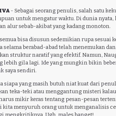
VIVA
- Sebagai seorang penulis, salah satu kek
puan untuk mengatur waktu. Di dunia nyata,
an alur sebab-akibat yang kadang monoton.
a, semua bisa disusun sedemikian rupa sesuai k
ta selama berabad-abad telah menemukan dan
 struktur naratif yang efektif. Namun, Nau
g lebih gila lagi. Ide yang mungkin bikin beb
k saya sendiri.
a siapa yang masih butuh niat kuat dari penuli
an teka-teki atau menggantung misteri kalau
harus mikir keras tentang pesan-pesan terten
 kita menyuruh orang untuk menganalisis cer
agi mengkritiknya. Ugh, males banget!