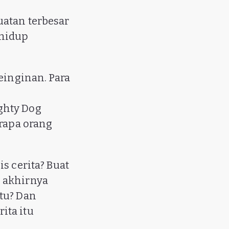
uatan terbesar
 hidup
einginan. Para
ghty Dog
erapa orang
s cerita? Buat
 akhirnya
tu? Dan
ita itu