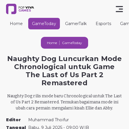
GAMES
Home
GameToday
GamerTalk
Esports
Gam
Home
GameToday
Naughty Dog Luncurkan Mode
Chronological untuk Game
The Last of Us Part 2
Remastered
Naughty Dog rilis mode baru Chronological untuk The Last
of Us Part 2 Remastered. Temukan bagaimana mode ini
ubah cara pemain mengalami kisah Ellie dan Abby.
Editor
Muhammad Thoifur
Tanggal
Rabu, 9 Juli 2025 - 09:00 WIB