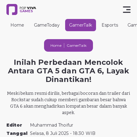
GAMES
Home
GameToday
GamerTalk
Esports
Gam
Home
GamerTalk
Inilah Perbedaan Mencolok
Antara GTA 5 dan GTA 6, Layak
Dinantikan!
Meski belum resmi dirilis, berbagai bocoran dan trailer dari
Rockstar sudah cukup memberi gambaran besar bahwa
GTA 6 akan menghadirkan lompatan besar dalam banyak
aspek.
Editor
Muhammad Thoifur
Tanggal
Selasa, 8 Juli 2025 - 18:30 WIB