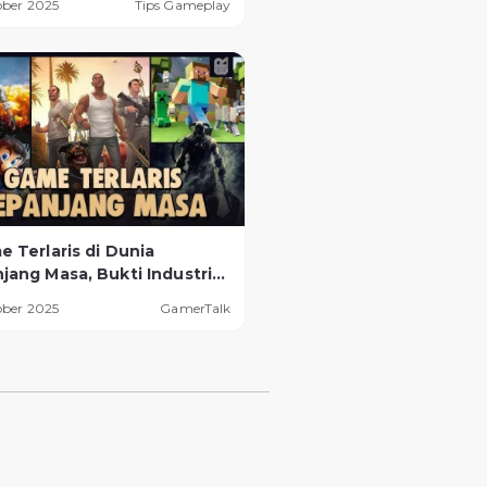
ober 2025
Tips Gameplay
e Terlaris di Dunia
jang Masa, Bukti Industri
g Makin Tak Terbendung
ober 2025
GamerTalk