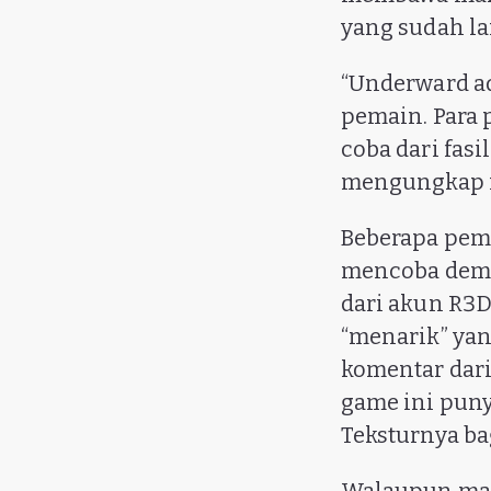
yang sudah lam
“Underward ad
pemain. Para 
coba dari fas
mengungkap r
Beberapa pem
mencoba demo 
dari akun R3
“menarik” yan
komentar dari
game ini puny
Teksturnya ba
Walaupun masi