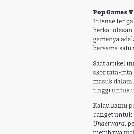
Pop Games 
Intense tenga
berkat ulasan
gamenya ada
bersama satu
Saat artikel 
skor rata-rata
masuk dalam k
tinggi untuk 
Kalau kamu pe
banget untuk 
Underward
, 
membawa makh