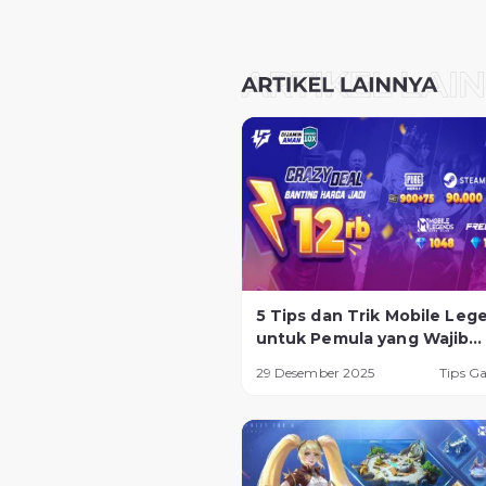
5 Tips dan Trik Mobile Leg
untuk Pemula yang Wajib
Diketahui
29 Desember 2025
Tips G