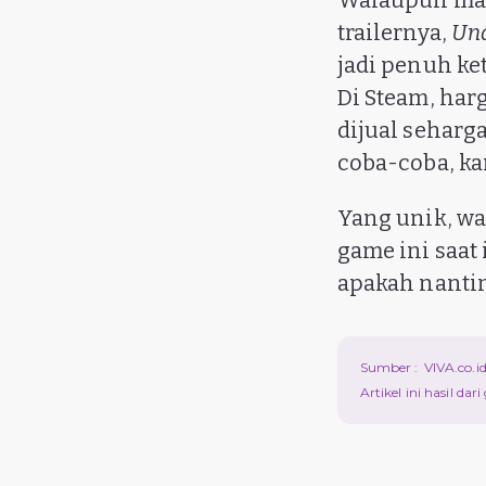
trailernya,
Un
jadi penuh ke
Di Steam, har
dijual seharg
coba-coba, ka
Yang unik, wa
game ini saat 
apakah nantin
Sumber :
VIVA.co.i
Artikel ini hasil da