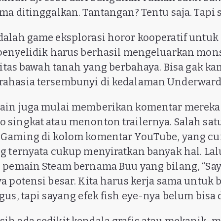
a ditinggalkan. Tantangan? Tentu saja. Tapi s
alah game eksplorasi horor kooperatif untuk
penyelidik harus berhasil mengeluarkan monst
ilitas bawah tanah yang berbahaya. Bisa gak k
ahasia tersembunyi di kedalaman Underward
ain juga mulai memberikan komentar mereka 
singkat atau menonton trailernya. Salah sat
DGaming di kolom komentar YouTube, yang cu
g ternyata cukup menyiratkan banyak hal. Lal
 pemain Steam bernama Buu yang bilang, “Sa
a potensi besar. Kita harus kerja sama untuk b
gus, tapi sayang efek fish eye-nya belum bisa 
h ada sedikit kendala grafis atau mekanik, m