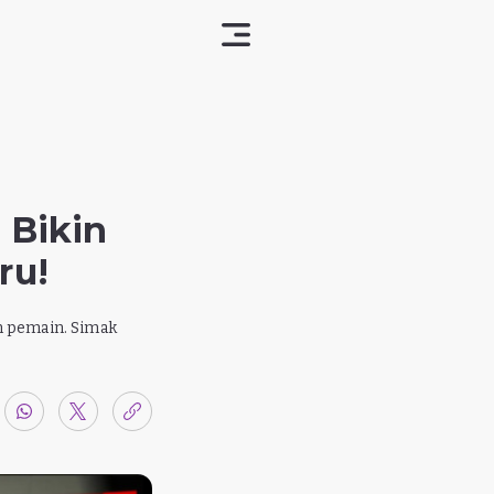
 Bikin
ru!
n pemain. Simak