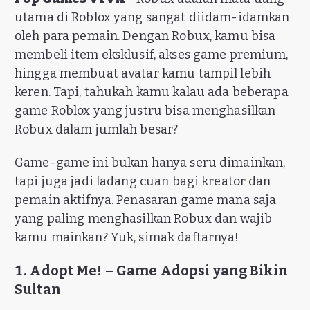
utama di Roblox yang sangat diidam-idamkan
oleh para pemain. Dengan Robux, kamu bisa
membeli item eksklusif, akses game premium,
hingga membuat avatar kamu tampil lebih
keren. Tapi, tahukah kamu kalau ada beberapa
game Roblox yang justru bisa menghasilkan
Robux dalam jumlah besar?
Game-game ini bukan hanya seru dimainkan,
tapi juga jadi ladang cuan bagi kreator dan
pemain aktifnya. Penasaran game mana saja
yang paling menghasilkan Robux dan wajib
kamu mainkan? Yuk, simak daftarnya!
1. Adopt Me! – Game Adopsi yang Bikin
Sultan