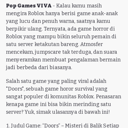
Pop Games VIVA
- Kalau kamu masih
mengira Roblox hanya berisi game anak-anak
yang lucu dan penuh warna, saatnya kamu
berpikir ulang. Ternyata, ada game horror di
Roblox yang mampu bikin seluruh pemain di
satu server ketakutan bareng. Atmosfer
mencekam, jumpscare tak terduga, dan suara
menyeramkan membuat pengalaman bermain
jadi berbeda dari biasanya.
Salah satu game yang paling viral adalah
"Doors", sebuah game horor survival yang
sangat populer di komunitas Roblox. Penasaran
kenapa game ini bisa bikin merinding satu
server? Yuk, simak ulasannya di bawah ini!
1. Judul Game: “Doors” – Misteri di Balik Setiap