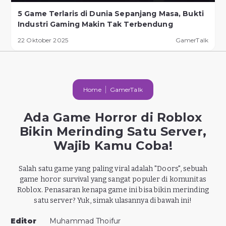
5 Game Terlaris di Dunia Sepanjang Masa, Bukti
Industri Gaming Makin Tak Terbendung
22 Oktober 2025
GamerTalk
Home
GamerTalk
Ada Game Horror di Roblox
Bikin Merinding Satu Server,
Wajib Kamu Coba!
Salah satu game yang paling viral adalah "Doors", sebuah
game horor survival yang sangat populer di komunitas
Roblox. Penasaran kenapa game ini bisa bikin merinding
satu server? Yuk, simak ulasannya di bawah ini!
Editor
Muhammad Thoifur