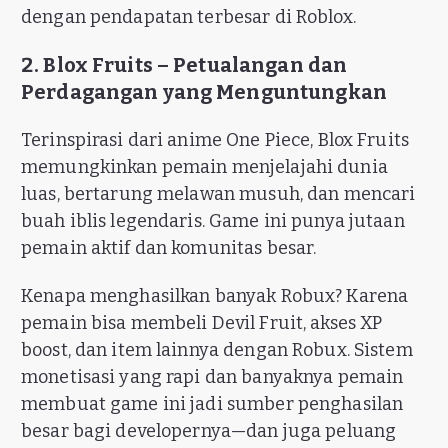
dengan pendapatan terbesar di Roblox.
2. Blox Fruits – Petualangan dan
Perdagangan yang Menguntungkan
Terinspirasi dari anime One Piece, Blox Fruits
memungkinkan pemain menjelajahi dunia
luas, bertarung melawan musuh, dan mencari
buah iblis legendaris. Game ini punya jutaan
pemain aktif dan komunitas besar.
Kenapa menghasilkan banyak Robux? Karena
pemain bisa membeli Devil Fruit, akses XP
boost, dan item lainnya dengan Robux. Sistem
monetisasi yang rapi dan banyaknya pemain
membuat game ini jadi sumber penghasilan
besar bagi developernya—dan juga peluang