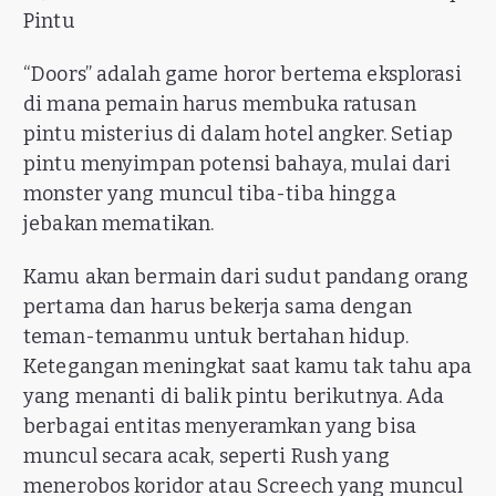
Pintu
“Doors” adalah game horor bertema eksplorasi
di mana pemain harus membuka ratusan
pintu misterius di dalam hotel angker. Setiap
pintu menyimpan potensi bahaya, mulai dari
monster yang muncul tiba-tiba hingga
jebakan mematikan.
Kamu akan bermain dari sudut pandang orang
pertama dan harus bekerja sama dengan
teman-temanmu untuk bertahan hidup.
Ketegangan meningkat saat kamu tak tahu apa
yang menanti di balik pintu berikutnya. Ada
berbagai entitas menyeramkan yang bisa
muncul secara acak, seperti Rush yang
menerobos koridor atau Screech yang muncul