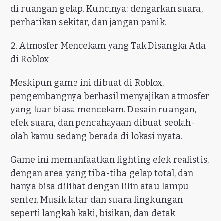
di ruangan gelap. Kuncinya: dengarkan suara,
perhatikan sekitar, dan jangan panik.
2. Atmosfer Mencekam yang Tak Disangka Ada
di Roblox
Meskipun game ini dibuat di Roblox,
pengembangnya berhasil menyajikan atmosfer
yang luar biasa mencekam. Desain ruangan,
efek suara, dan pencahayaan dibuat seolah-
olah kamu sedang berada di lokasi nyata.
Game ini memanfaatkan lighting efek realistis,
dengan area yang tiba-tiba gelap total, dan
hanya bisa dilihat dengan lilin atau lampu
senter. Musik latar dan suara lingkungan
seperti langkah kaki, bisikan, dan detak