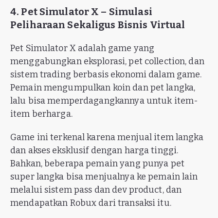
4. Pet Simulator X – Simulasi
Peliharaan Sekaligus Bisnis Virtual
Pet Simulator X adalah game yang
menggabungkan eksplorasi, pet collection, dan
sistem trading berbasis ekonomi dalam game.
Pemain mengumpulkan koin dan pet langka,
lalu bisa memperdagangkannya untuk item-
item berharga.
Game ini terkenal karena menjual item langka
dan akses eksklusif dengan harga tinggi.
Bahkan, beberapa pemain yang punya pet
super langka bisa menjualnya ke pemain lain
melalui sistem pass dan dev product, dan
mendapatkan Robux dari transaksi itu.