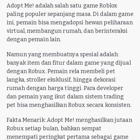
Adopt Me! adalah salah satu game Roblox
paling populer sepanjang masa. Di dalam game
ini, pemain bisa mengadopsi hewan peliharaan
virtual, membangun rumah, dan berinteraksi
dengan pemain lain.
Namun yang membuatnya spesial adalah:
banyak item dan fitur dalam game yang dijual
dengan Robux. Pemain rela membeli pet
langka, stroller eksklusif, hingga dekorasi
rumah dengan harga tinggi. Para developer
dan pemain yang ikut dalam sistem trading
pet bisa menghasilkan Robux secara konsisten.
Fakta Menarik: Adopt Me! menghasilkan jutaan
Robux setiap bulan, bahkan sempat
menempati peringkat pertama sebagai game