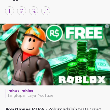
Robux Roblox
Tangkapan Layar YouTube
Pop Games VIVA
- Robux adalah mata uang