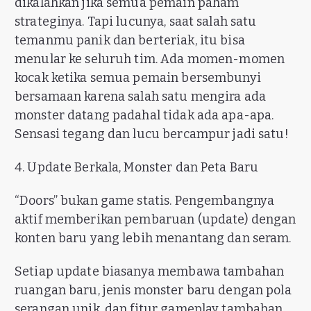
dikalahkan jika semua pemain paham
strateginya. Tapi lucunya, saat salah satu
temanmu panik dan berteriak, itu bisa
menular ke seluruh tim. Ada momen-momen
kocak ketika semua pemain bersembunyi
bersamaan karena salah satu mengira ada
monster datang padahal tidak ada apa-apa.
Sensasi tegang dan lucu bercampur jadi satu!
4. Update Berkala, Monster dan Peta Baru
“Doors” bukan game statis. Pengembangnya
aktif memberikan pembaruan (update) dengan
konten baru yang lebih menantang dan seram.
Setiap update biasanya membawa tambahan
ruangan baru, jenis monster baru dengan pola
serangan unik, dan fitur gameplay tambahan