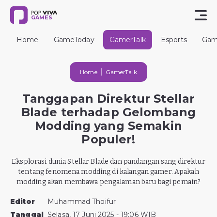
GAMES
Home
GameToday
GamerTalk
Esports
Gam
Home
GamerTalk
Tanggapan Direktur Stellar
Blade terhadap Gelombang
Modding yang Semakin
Populer!
Eksplorasi dunia Stellar Blade dan pandangan sang direktur
tentang fenomena modding di kalangan gamer. Apakah
modding akan membawa pengalaman baru bagi pemain?
Editor
Muhammad Thoifur
Tanggal
Selasa, 17 Juni 2025 - 19:06 WIB