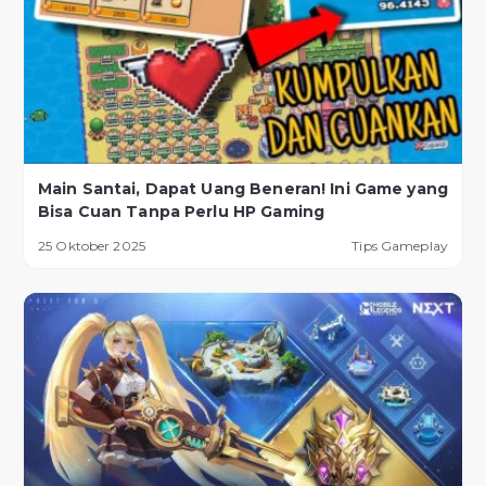
Main Santai, Dapat Uang Beneran! Ini Game yang
Bisa Cuan Tanpa Perlu HP Gaming
25 Oktober 2025
Tips Gameplay