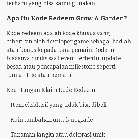
terbaru yang bisa kamu gunakan!
Apa Itu Kode Redeem Grow A Garden?
Kode redeem adalah kode khusus yang
diberikan oleh developer game sebagai hadiah
atau bonus kepada para pemain. Kode ini
biasanya dirilis saat event tertentu, update
besar, atau pencapaian milestone seperti
jumlah like atau pemain.
Keuntungan Klaim Kode Redeem:
- Item eksklusif yang tidak bisa dibeli
- Koin tambahan untuk upgrade
- Tanaman langka atau dekorasi unik