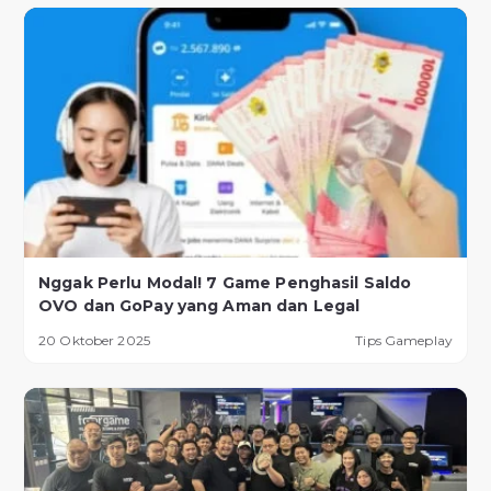
Nggak Perlu Modal! 7 Game Penghasil Saldo
OVO dan GoPay yang Aman dan Legal
20 Oktober 2025
Tips Gameplay