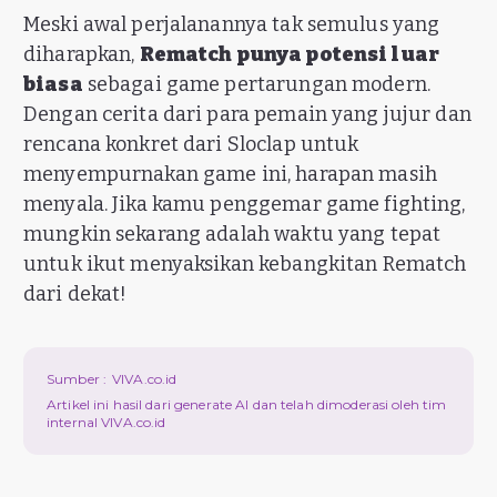
Meski awal perjalanannya tak semulus yang
diharapkan,
Rematch punya potensi luar
biasa
sebagai game pertarungan modern.
Dengan cerita dari para pemain yang jujur dan
rencana konkret dari Sloclap untuk
menyempurnakan game ini, harapan masih
menyala. Jika kamu penggemar game fighting,
mungkin sekarang adalah waktu yang tepat
untuk ikut menyaksikan kebangkitan Rematch
dari dekat!
Sumber :
VIVA.co.id
Artikel ini hasil dari generate AI dan telah dimoderasi oleh tim
internal VIVA.co.id