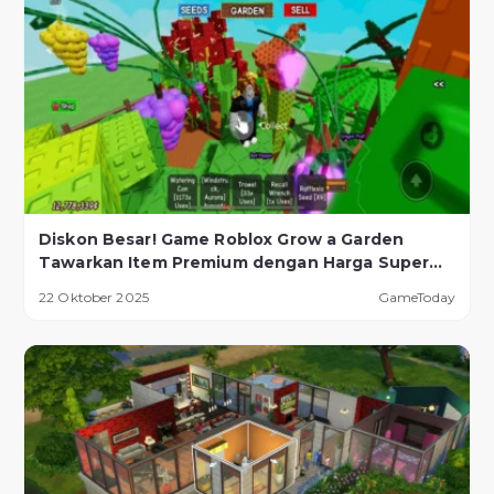
Diskon Besar! Game Roblox Grow a Garden
Tawarkan Item Premium dengan Harga Super
Murah!
22 Oktober 2025
GameToday