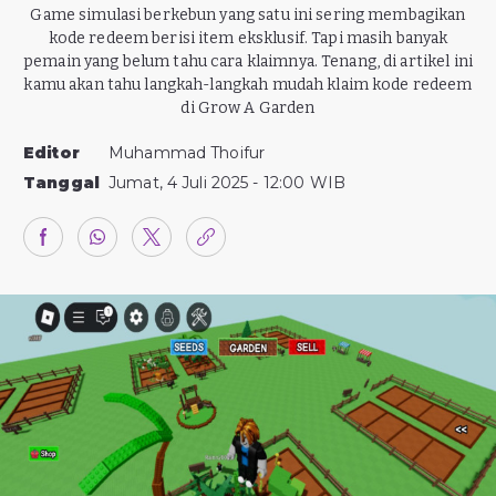
Game simulasi berkebun yang satu ini sering membagikan
kode redeem berisi item eksklusif. Tapi masih banyak
pemain yang belum tahu cara klaimnya. Tenang, di artikel ini
kamu akan tahu langkah-langkah mudah klaim kode redeem
di Grow A Garden
Editor
Muhammad Thoifur
Tanggal
Jumat, 4 Juli 2025 - 12:00 WIB