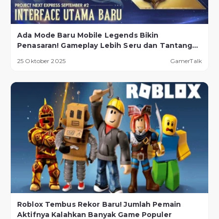
Ada Mode Baru Mobile Legends Bikin
Penasaran! Gameplay Lebih Seru dan Tantangan
Lebih Ekstrem
25 Oktober 2025
GamerTalk
Roblox Tembus Rekor Baru! Jumlah Pemain
Aktifnya Kalahkan Banyak Game Populer