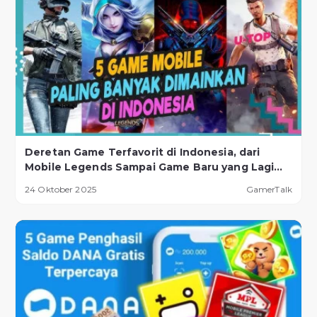
Deretan Game Terfavorit di Indonesia, dari
Mobile Legends Sampai Game Baru yang Lagi
Naik Daun!
24 Oktober 2025
GamerTalk