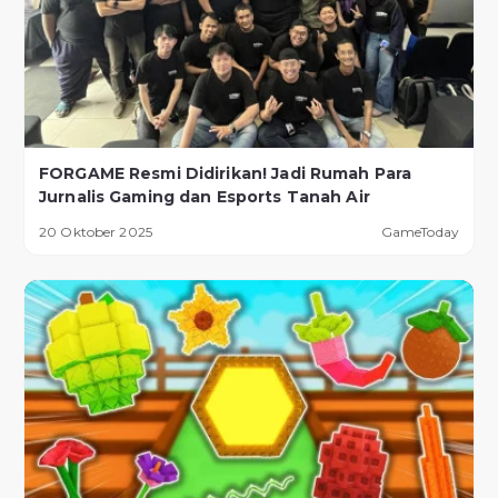
FORGAME Resmi Didirikan! Jadi Rumah Para
Jurnalis Gaming dan Esports Tanah Air
20 Oktober 2025
GameToday