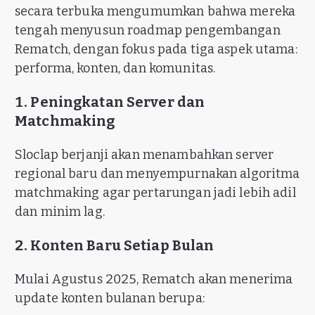
secara terbuka mengumumkan bahwa mereka
tengah menyusun roadmap pengembangan
Rematch, dengan fokus pada tiga aspek utama:
performa, konten, dan komunitas.
1. Peningkatan Server dan
Matchmaking
Sloclap berjanji akan menambahkan server
regional baru dan menyempurnakan algoritma
matchmaking agar pertarungan jadi lebih adil
dan minim lag.
2. Konten Baru Setiap Bulan
Mulai Agustus 2025, Rematch akan menerima
update konten bulanan berupa: