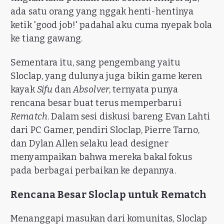
ada satu orang yang nggak henti-hentinya
ketik 'good job!' padahal aku cuma nyepak bola
ke tiang gawang.
Sementara itu, sang pengembang yaitu
Sloclap, yang dulunya juga bikin game keren
kayak
Sifu
dan
Absolver
, ternyata punya
rencana besar buat terus memperbarui
Rematch
. Dalam sesi diskusi bareng Evan Lahti
dari PC Gamer, pendiri Sloclap, Pierre Tarno,
dan Dylan Allen selaku lead designer
menyampaikan bahwa mereka bakal fokus
pada berbagai perbaikan ke depannya.
Rencana Besar Sloclap untuk Rematch
Menanggapi masukan dari komunitas, Sloclap