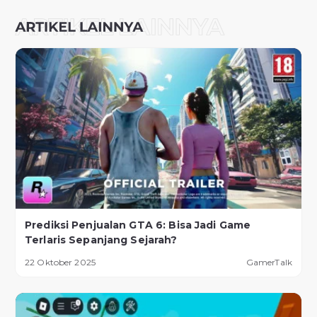
Prediksi Penjualan GTA 6: Bisa Jadi Game
Terlaris Sepanjang Sejarah?
22 Oktober 2025
GamerTalk