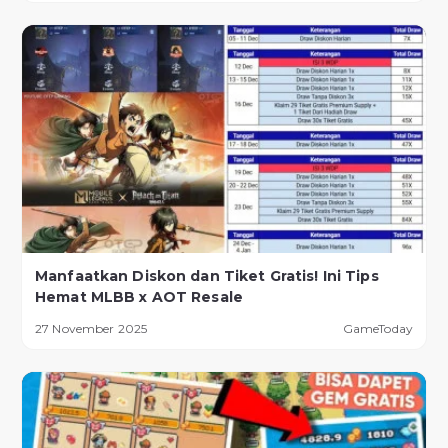
Manfaatkan Diskon dan Tiket Gratis! Ini Tips
Hemat MLBB x AOT Resale
27 November 2025
GameToday