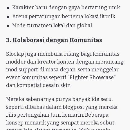
Karakter baru dengan gaya bertarung unik
Arena pertarungan bertema lokasi ikonik
Mode turnamen lokal dan global
3. Kolaborasi dengan Komunitas
Sloclap juga membuka ruang bagi komunitas
modder dan kreator konten dengan merancang
mod support di masa depan, serta menggelar
event komunitas seperti “Fighter Showcase”
dan kompetisi desain skin.
Mereka sebenarnya punya banyak ide seru,
seperti dibahas dalam blogpost yang mereka
rilis pertengahan Juni kemarin. Beberapa
konsep menarik yang sempat mereka sebut