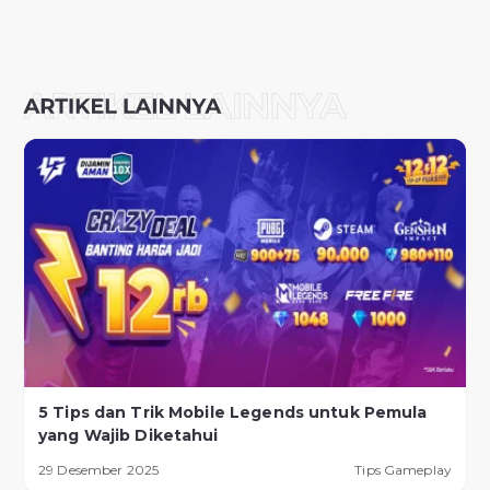
5 Tips dan Trik Mobile Legends untuk Pemula
yang Wajib Diketahui
29 Desember 2025
Tips Gameplay