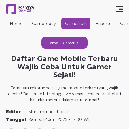
GAMES
Home
GameToday
GamerTalk
Esports
Gam
Home
GamerTalk
Daftar Game Mobile Terbaru
Wajib Coba Untuk Gamer
Sejati!
Temukan rekomendasi game mobile terbaru yang wajib
dicoba! Dari indie hits hingga AAA masterpiece, artikel ini
hadirkan semua dalam satu tempat!
Editor
Muhammad Thoifur
Tanggal
Kamis, 12 Juni 2025 - 17:00 WIB