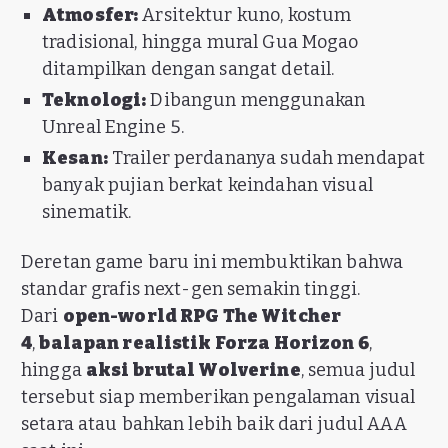
Atmosfer:
Arsitektur kuno, kostum
tradisional, hingga mural Gua Mogao
ditampilkan dengan sangat detail.
Teknologi:
Dibangun menggunakan
Unreal Engine 5.
Kesan:
Trailer perdananya sudah mendapat
banyak pujian berkat keindahan visual
sinematik.
Deretan game baru ini membuktikan bahwa
standar grafis next-gen semakin tinggi.
Dari
open-world RPG The Witcher
4
,
balapan realistik Forza Horizon 6
,
hingga
aksi brutal Wolverine
, semua judul
tersebut siap memberikan pengalaman visual
setara atau bahkan lebih baik dari judul AAA