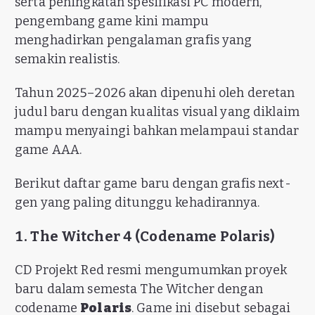
serta peningkatan spesifikasi PC modern,
pengembang game kini mampu
menghadirkan pengalaman grafis yang
semakin realistis.
Tahun 2025–2026 akan dipenuhi oleh deretan
judul baru dengan kualitas visual yang diklaim
mampu menyaingi bahkan melampaui standar
game AAA.
Berikut daftar game baru dengan grafis next-
gen yang paling ditunggu kehadirannya.
1. The Witcher 4 (Codename Polaris)
CD Projekt Red resmi mengumumkan proyek
baru dalam semesta The Witcher dengan
codename
Polaris
. Game ini disebut sebagai