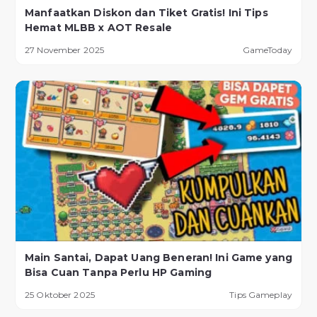
Manfaatkan Diskon dan Tiket Gratis! Ini Tips
Hemat MLBB x AOT Resale
27 November 2025
GameToday
Main Santai, Dapat Uang Beneran! Ini Game yang
Bisa Cuan Tanpa Perlu HP Gaming
25 Oktober 2025
Tips Gameplay