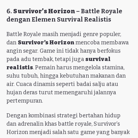
6.
Survivor’s Horizon
– Battle Royale
dengan Elemen Survival Realistis
Battle Royale masih menjadi genre populer,
dan
Survivor’s Horizon
mencoba membawa
angin segar. Game ini tidak hanya berfokus
pada adu tembak, tetapi juga
survival
realistis
. Pemain harus mengelola stamina,
suhu tubuh, hingga kebutuhan makanan dan
air. Cuaca dinamis seperti badai salju atau
hujan deras turut memengaruhi jalannya
pertempuran.
Dengan kombinasi strategi bertahan hidup
dan adrenalin khas battle royale, Survivor’s
Horizon menjadi salah satu game yang banyak