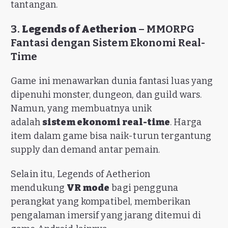
tantangan.
3.
Legends of Aetherion
– MMORPG
Fantasi dengan Sistem Ekonomi Real-
Time
Game ini menawarkan dunia fantasi luas yang
dipenuhi monster, dungeon, dan guild wars.
Namun, yang membuatnya unik
adalah
sistem ekonomi real-time
. Harga
item dalam game bisa naik-turun tergantung
supply dan demand antar pemain.
Selain itu, Legends of Aetherion
mendukung
VR mode
bagi pengguna
perangkat yang kompatibel, memberikan
pengalaman imersif yang jarang ditemui di