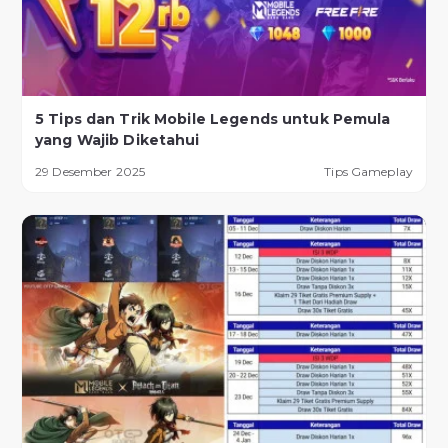
5 Tips dan Trik Mobile Legends untuk Pemula
yang Wajib Diketahui
29 Desember 2025
Tips Gameplay