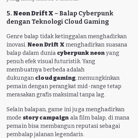
5.
Neon Drift X
– Balap Cyberpunk
dengan Teknologi Cloud Gaming
Genre balap tidak ketinggalan menghadirkan
inovasi.
Neon Drift X
menghadirkan suasana
balap dalam dunia
cyberpunk neon
yang
penuh efek visual futuristik. Yang
membuatnya berbeda adalah
dukungan
cloud gaming
, memungkinkan
pemain dengan perangkat mid-range tetap
merasakan grafis maksimal tanpa lag.
Selain balapan, game ini juga menghadirkan
mode
story campaign
ala film balap, di mana
pemain bisa membangun reputasi sebagai
pembalap jalanan legendaris.