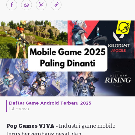
Daftar Game Android Terbaru 2025
Istimewa
Pop Games VIVA -
Industri game mobile
terus berkembang pesat, dan