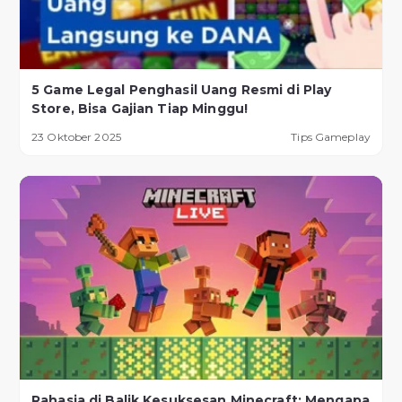
5 Game Legal Penghasil Uang Resmi di Play
Store, Bisa Gajian Tiap Minggu!
23 Oktober 2025
Tips Gameplay
Rahasia di Balik Kesuksesan Minecraft: Mengapa