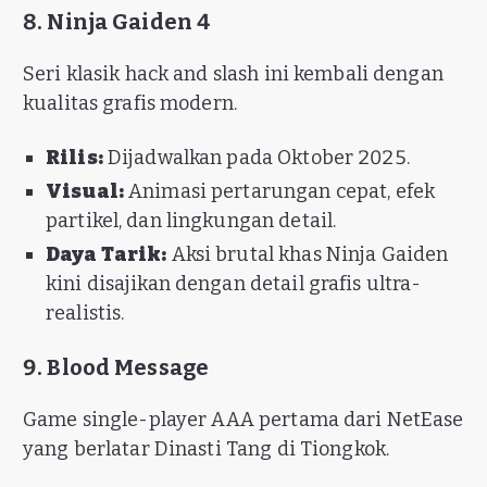
8. Ninja Gaiden 4
Seri klasik hack and slash ini kembali dengan
kualitas grafis modern.
Rilis:
Dijadwalkan pada Oktober 2025.
Visual:
Animasi pertarungan cepat, efek
partikel, dan lingkungan detail.
Daya Tarik:
Aksi brutal khas Ninja Gaiden
kini disajikan dengan detail grafis ultra-
realistis.
9. Blood Message
Game single-player AAA pertama dari NetEase
yang berlatar Dinasti Tang di Tiongkok.