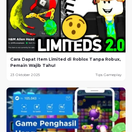
Cara Dapat Item Limited di Roblox Tanpa Robux,
Pemain Wajib Tahu!
23 Oktober 2025
Tips Gameplay