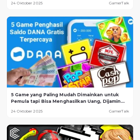
24 Oktober 2025
GamerTalk
5 Game yang Paling Mudah Dimainkan untuk
Pemula tapi Bisa Menghasilkan Uang, Dijamin
Berhasil!
24 Oktober 2025
GamerTalk