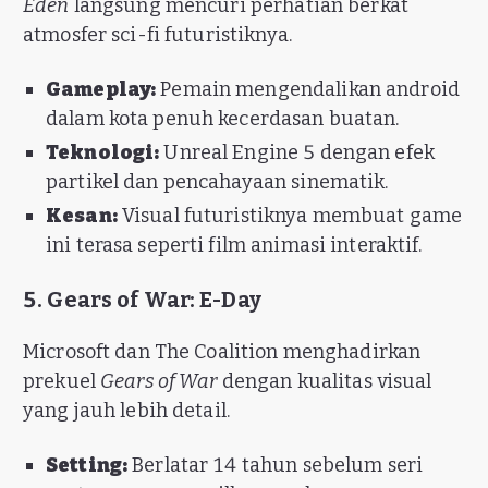
Eden
langsung mencuri perhatian berkat
atmosfer sci-fi futuristiknya.
Gameplay:
Pemain mengendalikan android
dalam kota penuh kecerdasan buatan.
Teknologi:
Unreal Engine 5 dengan efek
partikel dan pencahayaan sinematik.
Kesan:
Visual futuristiknya membuat game
ini terasa seperti film animasi interaktif.
5. Gears of War: E-Day
Microsoft dan The Coalition menghadirkan
prekuel
Gears of War
dengan kualitas visual
yang jauh lebih detail.
Setting:
Berlatar 14 tahun sebelum seri