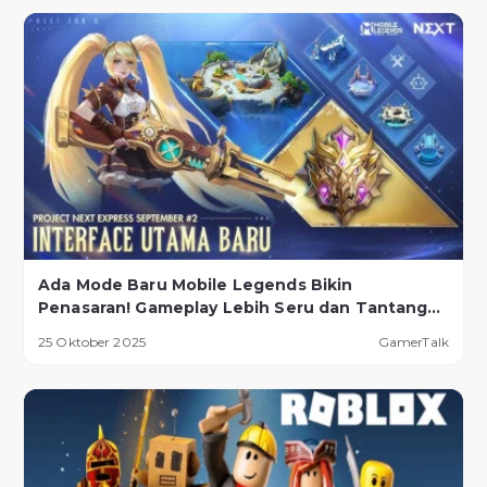
Ada Mode Baru Mobile Legends Bikin
Penasaran! Gameplay Lebih Seru dan Tantangan
Lebih Ekstrem
25 Oktober 2025
GamerTalk