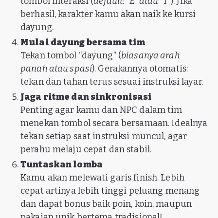
tombol interaksi (
default: “E” atau “T”
). Jika
berhasil, karakter kamu akan naik ke kursi
dayung.
Mulai dayung bersama tim
Tekan tombol “dayung” (
biasanya arah
panah atau spasi
). Gerakannya otomatis:
tekan dan tahan terus sesuai instruksi layar.
Jaga ritme dan sinkronisasi
Penting agar kamu dan NPC dalam tim
menekan tombol secara bersamaan. Idealnya
tekan setiap saat instruksi muncul, agar
perahu melaju cepat dan stabil.
Tuntaskan lomba
Kamu akan melewati garis finish. Lebih
cepat artinya lebih tinggi peluang menang
dan dapat bonus baik poin, koin, maupun
pakaian unik bertema tradisional!