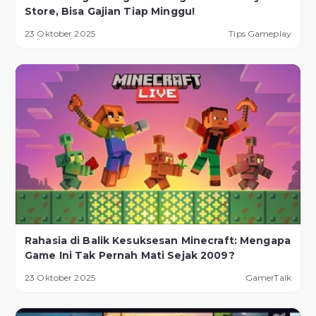
Store, Bisa Gajian Tiap Minggu!
23 Oktober 2025
Tips Gameplay
Rahasia di Balik Kesuksesan Minecraft: Mengapa
Game Ini Tak Pernah Mati Sejak 2009?
23 Oktober 2025
GamerTalk