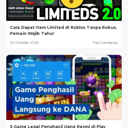
Cara Dapat Item Limited di Roblox Tanpa Robux,
Pemain Wajib Tahu!
23 Oktober 2025
Tips Gameplay
5 Game Legal Penghasil Uang Resmi di Play