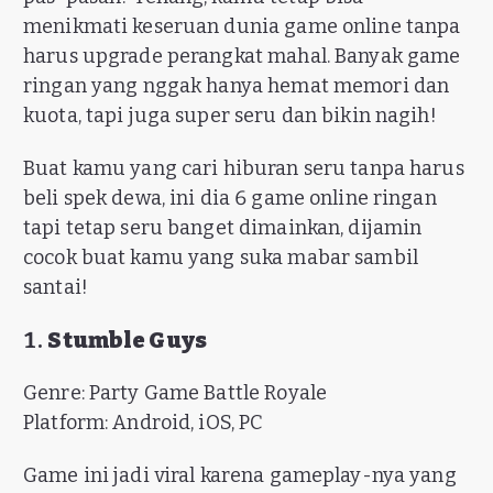
menikmati keseruan dunia game online tanpa
harus upgrade perangkat mahal. Banyak game
ringan yang nggak hanya hemat memori dan
kuota, tapi juga super seru dan bikin nagih!
Buat kamu yang cari hiburan seru tanpa harus
beli spek dewa, ini dia 6 game online ringan
tapi tetap seru banget dimainkan, dijamin
cocok buat kamu yang suka mabar sambil
santai!
1.
Stumble Guys
Genre: Party Game Battle Royale
Platform: Android, iOS, PC
Game ini jadi viral karena gameplay-nya yang