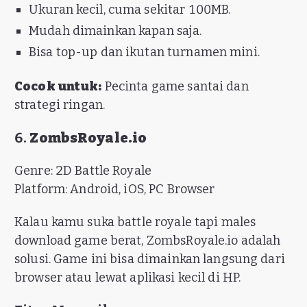
Ukuran kecil, cuma sekitar 100MB.
Mudah dimainkan kapan saja.
Bisa top-up dan ikutan turnamen mini.
Cocok untuk:
Pecinta game santai dan
strategi ringan.
6.
ZombsRoyale.io
Genre: 2D Battle Royale
Platform: Android, iOS, PC Browser
Kalau kamu suka battle royale tapi males
download game berat, ZombsRoyale.io adalah
solusi. Game ini bisa dimainkan langsung dari
browser atau lewat aplikasi kecil di HP.