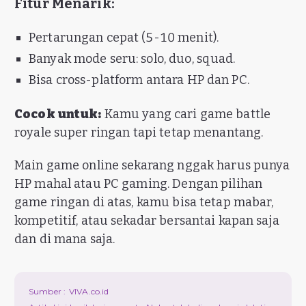
Fitur Menarik:
Pertarungan cepat (5-10 menit).
Banyak mode seru: solo, duo, squad.
Bisa cross-platform antara HP dan PC.
Cocok untuk:
Kamu yang cari game battle
royale super ringan tapi tetap menantang.
Main game online sekarang nggak harus punya
HP mahal atau PC gaming. Dengan pilihan
game ringan di atas, kamu bisa tetap mabar,
kompetitif, atau sekadar bersantai kapan saja
dan di mana saja.
Sumber :
VIVA.co.id