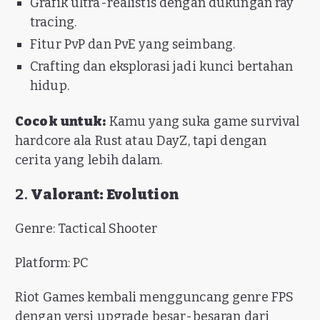
Grafik ultra-realistis dengan dukungan ray
tracing.
Fitur PvP dan PvE yang seimbang.
Crafting dan eksplorasi jadi kunci bertahan
hidup.
Cocok untuk:
Kamu yang suka game survival
hardcore ala Rust atau DayZ, tapi dengan
cerita yang lebih dalam.
2.
Valorant: Evolution
Genre: Tactical Shooter
Platform: PC
Riot Games kembali mengguncang genre FPS
dengan versi upgrade besar-besaran dari