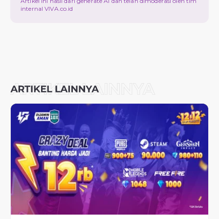
Artikel ini hasil dari generate AI dan telah dimoderasi oleh tim
internal VIVA.co.id