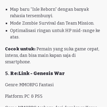
Map baru “Isle Reborn” dengan banyak
rahasia tersembunyi.
Mode Zombie Survival dan Team Mission.
Optimalisasi ringan untuk HP mid-range ke
atas.
Cocok untuk:
Pemain yang suka game cepat,
intens, dan bisa main kapan saja di
smartphone.
5.
Re:Link - Genesis War
Genre: MMORPG Fantasi
Platform: PC & PS5