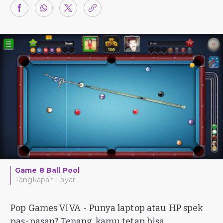
Game 8 Ball Pool
Tangkapan Layar
Pop Games VIVA - Punya laptop atau HP spek
pas-pasan? Tenang, kamu tetap bisa