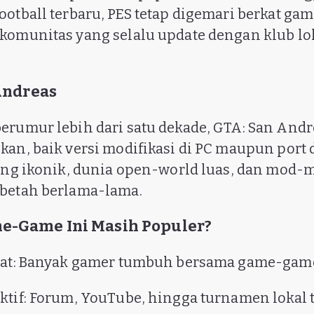
ootball terbaru, PES tetap digemari berkat ga
komunitas yang selalu update dengan klub lok
 Andreas
erumur lebih dari satu dekade, GTA: San And
kan, baik versi modifikasi di PC maupun port 
yang ikonik, dunia open-world luas, dan mod-m
 betah berlama-lama.
e-Game Ini Masih Populer?
uat: Banyak gamer tumbuh bersama game-game
ktif: Forum, YouTube, hingga turnamen lokal