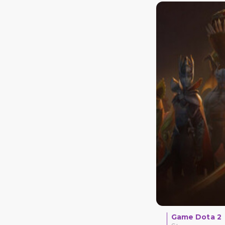
Game Dota 2