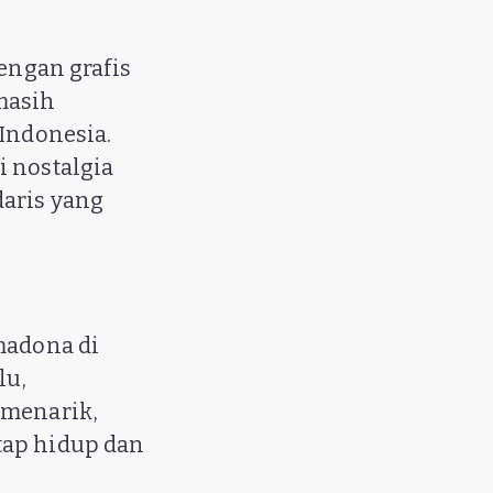
engan grafis
masih
 Indonesia.
i nostalgia
daris yang
madona di
lu,
 menarik,
tap hidup dan