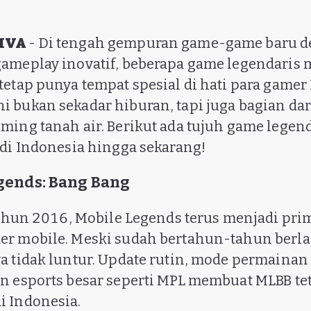
VIVA
- Di tengah gempuran game-game baru d
ameplay inovatif, beberapa game legendaris 
tetap punya tempat spesial di hati para gamer
 bukan sekadar hiburan, tapi juga bagian dar
ming tanah air. Berikut ada tujuh game legen
 di Indonesia hingga sekarang!
egends: Bang Bang
 tahun 2016, Mobile Legends terus menjadi pri
r mobile. Meski sudah bertahun-tahun berla
a tidak luntur. Update rutin, mode permainan
n esports besar seperti MPL membuat MLBB te
i Indonesia.