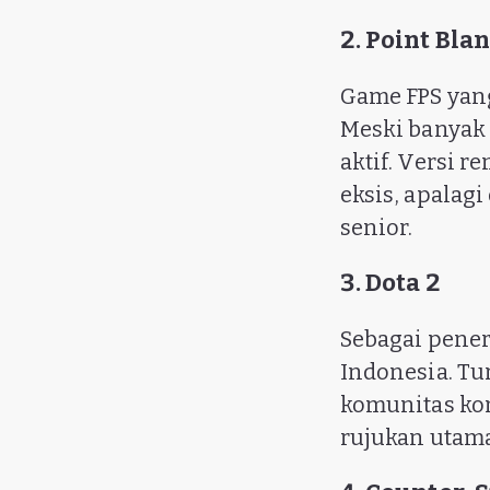
2. Point Bla
Game FPS yang
Meski banyak
aktif. Versi 
eksis, apalag
senior.
3. Dota 2
Sebagai pener
Indonesia. Tu
komunitas kom
rujukan utam