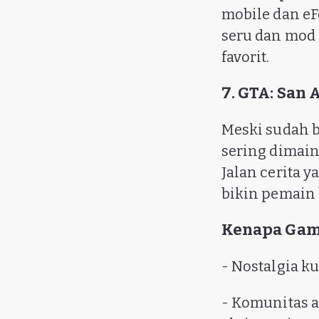
mobile dan eF
seru dan mod 
favorit.
7. GTA: San
Meski sudah b
sering dimain
Jalan cerita 
bikin pemain
Kenapa Gam
- Nostalgia k
- Komunitas a