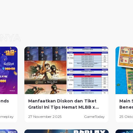
ends
Manfaatkan Diskon dan Tiket
Main 
Gratis! Ini Tips Hemat MLBB x
Bener
AOT Resale
Cuan 
ameplay
27 November 2025
GameToday
25 Okt