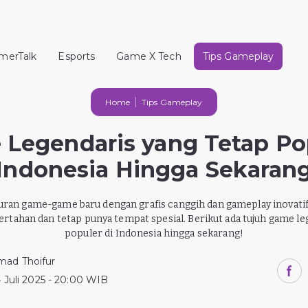
merTalk
Esports
Game X Tech
Tips Gameplay
Home
Tips Gameplay
 Legendaris yang Tetap Pop
Indonesia Hingga Sekaran
ran game-game baru dengan grafis canggih dan gameplay inovati
ertahan dan tetap punya tempat spesial. Berikut ada tujuh game le
populer di Indonesia hingga sekarang!
ad Thoifur
 Juli 2025 - 20:00 WIB