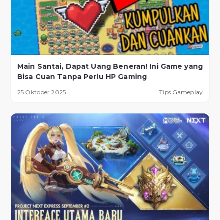
Uang Digital, Dijamin Berhasil!
21 Agustus 2025
Tips Gameplay
Cara Mudah Main Roblox Secara Offline, Dijamin
Berhasil
Main Santai, Dapat Uang Beneran! Ini Game yang
26 September 2025
Tips Gameplay
Bisa Cuan Tanpa Perlu HP Gaming
Cara Main Roblox Gratis di PC tanpa Download
25 Oktober 2025
Tips Gameplay
Ribet
27 Juli 2025
Tips Gameplay
7 Mod Roblox Paling Seru yang Jarang
Diketahui, Bisa Ubah Suasana Game!
25 Oktober 2025
Tips Gameplay
Main Santai, Dapat Uang Beneran! Ini Game yang
Bisa Cuan Tanpa Perlu HP Gaming
15 Mei 2025
Tips Gameplay
Rahasia Pro Player Mobile Legends: Berikut