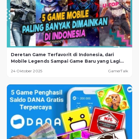
Deretan Game Terfavorit di Indonesia, dari
Mobile Legends Sampai Game Baru yang Lagi
Naik Daun!
24 Oktober 2025
GamerTalk