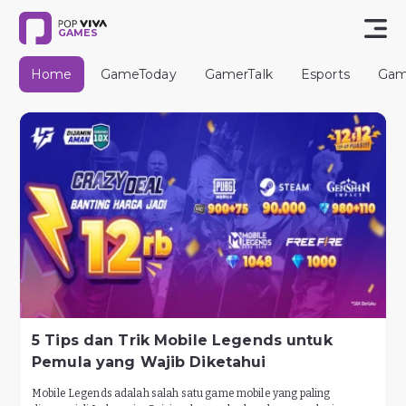
GAMES
Home
GameToday
GamerTalk
Esports
Gam
5 Tips dan Trik Mobile Legends untuk
Pemula yang Wajib Diketahui
Mobile Legends adalah salah satu game mobile yang paling