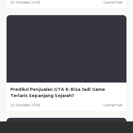
22 Oktober 2025
GamerTalk
Prediksi Penjualan GTA 6: Bisa Jadi Game
Terlaris Sepanjang Sejarah?
22 Oktober 2025
GamerTalk