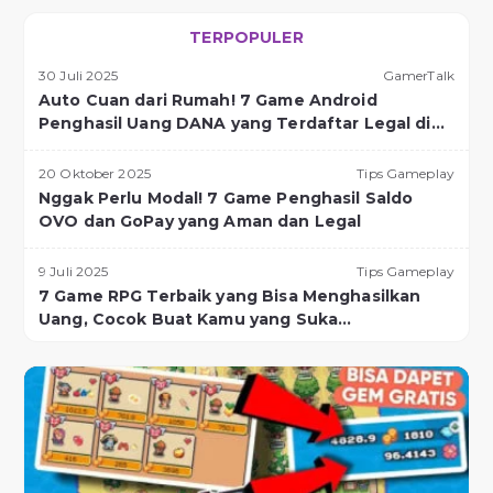
TERPOPULER
30 Juli 2025
GamerTalk
Auto Cuan dari Rumah! 7 Game Android
Penghasil Uang DANA yang Terdaftar Legal di
2025
20 Oktober 2025
Tips Gameplay
Nggak Perlu Modal! 7 Game Penghasil Saldo
OVO dan GoPay yang Aman dan Legal
9 Juli 2025
Tips Gameplay
7 Game RPG Terbaik yang Bisa Menghasilkan
Uang, Cocok Buat Kamu yang Suka
Petualangan!
24 Oktober 2025
Tips Gameplay
Bukan Tipu-tipu! 7 Game Android yang Benar
Menghasilkan Uang Digital Secara Legal
31 Agustus 2025
Tips Gameplay
5 Game Roblox Populer yang Bisa Menghasilkan